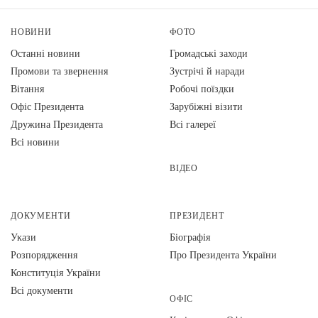
НОВИНИ
ФОТО
Останні новини
Громадські заходи
Промови та звернення
Зустрічі й наради
Вiтання
Робочі поїздки
Офіс Президента
Зарубіжні візити
Дружина Президента
Всі галереї
Всі новини
ВІДЕО
ДОКУМЕНТИ
ПРЕЗИДЕНТ
Укази
Біографія
Розпорядження
Про Президента України
Конституція України
Всі документи
ОФІС