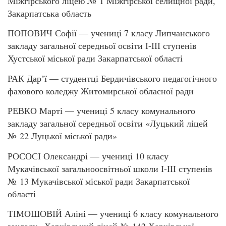
Міжгірського ліцею № 1 Міжгірської селищної ради,
Закарпатська область
ПОПОВИЧ Софії — учениці 7 класу Липчанського
закладу загальної середньої освіти І-ІІІ ступенів
Хустської міської ради Закарпатської області
РАК Дарʼї — студентці Бердичівського педагогічного
фахового коледжу Житомирської обласної ради
РЕВКО Марті — учениці 5 класу комунального
закладу загальної середньої освіти «Луцький ліцей
№ 22 Луцької міської ради»
РОСОСІ Олександрі — учениці 10 класу
Мукачівської загальноосвітньої школи І-ІІІ ступенів
№ 13 Мукачівської міської ради Закарпатської
області
ТІМОШОВІЙ Аліні — учениці 6 класу комунального
закладу «Харківський ліцей № 142 Харківської