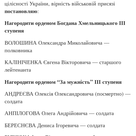
цілісності України, вірність військовій присязі
постановляю
:
Нагородити орденом Богдана Хмельницького ІІІ
ступеня
ВОЛОШИНА Олександра Миколайовича —
полковника
КАЛІНІЧЕНКА Євгена Вікторовича — старшого
лейтенанта
Нагородити орденом “За мужність” ІІІ ступеня
АНДРЕЄВА Олексія Олександровича (посмертно) —
солдата
АНПІЛОГОВА Олега Андрійовича — солдата
БЕРЕСНЄВА Дениса Ігоревича — солдата