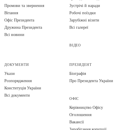
Промови та звернення
Зустрічі й наради
Вiтання
Робочі поїздки
Офіс Президента
Зарубіжні візити
Дружина Президента
Всі галереї
Всі новини
ВІДЕО
ДОКУМЕНТИ
ПРЕЗИДЕНТ
Укази
Біографія
Розпорядження
Про Президента України
Конституція України
Всі документи
ОФІС
Керівництво Офісу
Оголошення
Вакансії
Запобігання корупції