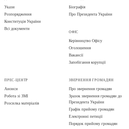
Укази
Біографія
Розпорядження
Про Президента України
Конституція України
Всі документи
ОФІС
Керівництво Офісу
Оголошення
Вакансії
Запобігання корупції
ПРЕС-ЦЕНТР
ЗВЕРНЕННЯ ГРОМАДЯН
Анонси
Про звернення громадян
Робота зі ЗМІ
Зразок звернення громадян до
Президента України
Розсилка матеріалів
Графік прийому громадян
Електронні петиції
Порядок прийому громадян