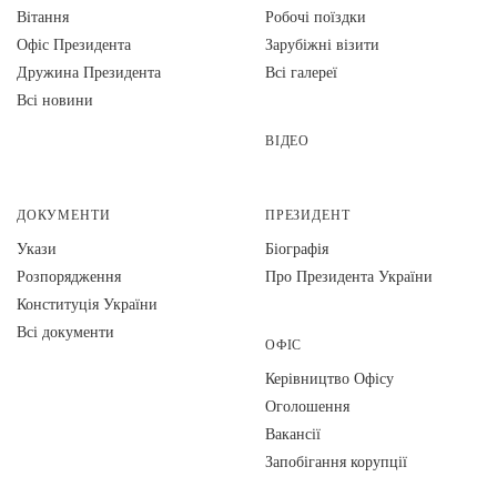
Вiтання
Робочі поїздки
Офіс Президента
Зарубіжні візити
Дружина Президента
Всі галереї
Всі новини
ВІДЕО
ДОКУМЕНТИ
ПРЕЗИДЕНТ
Укази
Біографія
Розпорядження
Про Президента України
Конституція України
Всі документи
ОФІС
Керівництво Офісу
Оголошення
Вакансії
Запобігання корупції