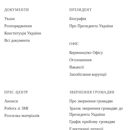
ДОКУМЕНТИ
ПРЕЗИДЕНТ
Укази
Біографія
Розпорядження
Про Президента України
Конституція України
Всі документи
ОФІС
Керівництво Офісу
Оголошення
Вакансії
Запобігання корупції
ПРЕС-ЦЕНТР
ЗВЕРНЕННЯ ГРОМАДЯН
Анонси
Про звернення громадян
Робота зі ЗМІ
Зразок звернення громадян до
Президента України
Розсилка матеріалів
Графік прийому громадян
Електронні петиції