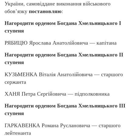
України, самовіддане виконання військового
постановляю
обов’язку
:
Нагородити орденом Богдана Хмельницького І
ступеня
РЯБИЦЮ Ярослава Анатолійовича — капітана
Нагородити орденом Богдана Хмельницького ІІ
ступеня
КУЗЬМЕНКА Віталія Анатолійовича — старшого
сержанта
ХАНЯ Петра Сергійовича — підполковника
Нагородити орденом Богдана Хмельницького ІІІ
ступеня
ГАРКАВЕНКА Романа Руслановича — старшого
лейтенанта