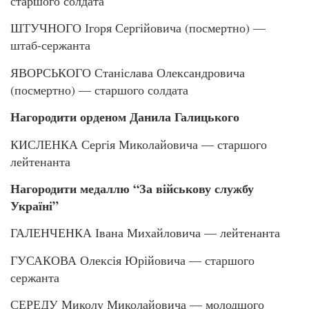
старшого солдата
ШТУЧНОГО Ігоря Сергійовича (посмертно) —
штаб-сержанта
ЯВОРСЬКОГО Станіслава Олександровича
(посмертно) — старшого солдата
Нагородити орденом Данила Галицького
КИСЛЕНКА Сергія Миколайовича — старшого
лейтенанта
Нагородити медаллю “За військову службу
Україні”
ГАЛЕНЧЕНКА Івана Михайловича — лейтенанта
ГУСАКОВА Олексія Юрійовича — старшого
сержанта
СЕРЕДУ Миколу Миколайовича — молодшого