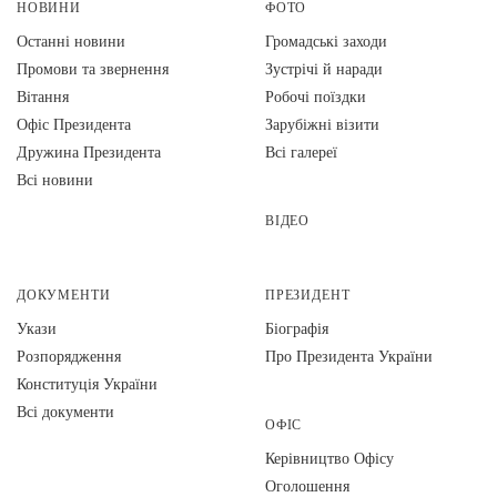
НОВИНИ
ФОТО
Останні новини
Громадські заходи
Промови та звернення
Зустрічі й наради
Вiтання
Робочі поїздки
Офіс Президента
Зарубіжні візити
Дружина Президента
Всі галереї
Всі новини
ВІДЕО
ДОКУМЕНТИ
ПРЕЗИДЕНТ
Укази
Біографія
Розпорядження
Про Президента України
Конституція України
Всі документи
ОФІС
Керівництво Офісу
Оголошення