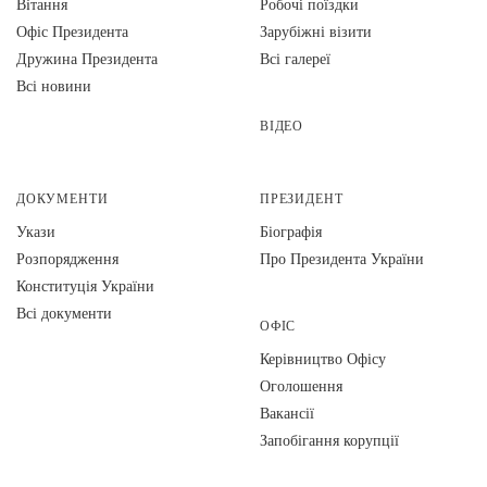
Вiтання
Робочі поїздки
Офіс Президента
Зарубіжні візити
Дружина Президента
Всі галереї
Всі новини
ВІДЕО
ДОКУМЕНТИ
ПРЕЗИДЕНТ
Укази
Біографія
Розпорядження
Про Президента України
Конституція України
Всі документи
ОФІС
Керівництво Офісу
Оголошення
Вакансії
Запобігання корупції