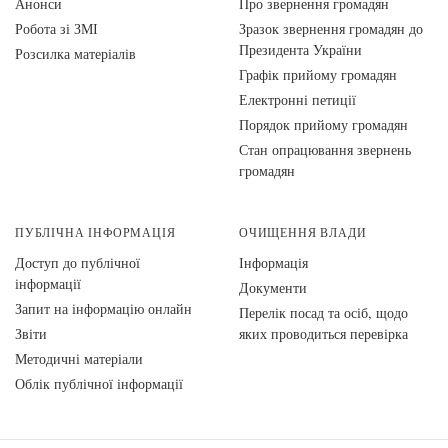
Анонси
Про звернення громадян
Робота зі ЗМІ
Зразок звернення громадян до
Президента України
Розсилка матеріалів
Графік прийому громадян
Електронні петиції
Порядок прийому громадян
Стан опрацювання звернень
громадян
ПУБЛІЧНА ІНФОРМАЦІЯ
ОЧИЩЕННЯ ВЛАДИ
Доступ до публічної
Інформація
інформації
Документи
Запит на інформацію онлайн
Перелік посад та осіб, щодо
Звіти
яких проводиться перевірка
Методичні матеріали
Облік публічної інформації