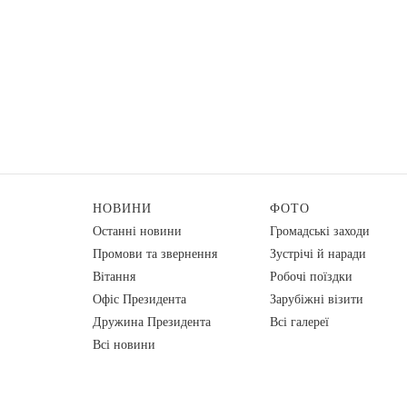
НОВИНИ
ФОТО
Останні новини
Громадські заходи
Промови та звернення
Зустрічі й наради
Вiтання
Робочі поїздки
Офіс Президента
Зарубіжні візити
Дружина Президента
Всі галереї
Всі новини