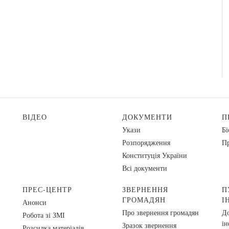
ВІДЕО
ДОКУМЕНТИ
П
Укази
Бі
Розпорядження
Пр
Конституція України
Всі документи
ПРЕС-ЦЕНТР
ЗВЕРНЕННЯ
П
ГРОМАДЯН
І
Анонси
Про звернення громадян
До
Робота зі ЗМІ
ін
Зразок звернення
Розсилка матеріалів