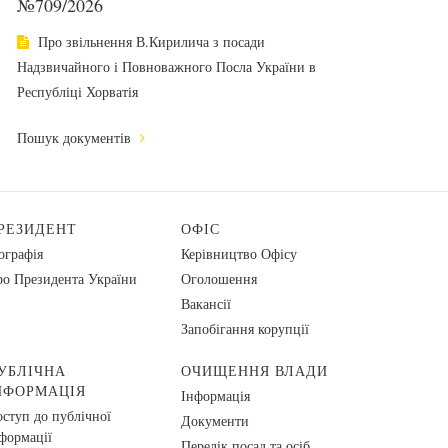
№709/2026
Про звільнення В.Кирилича з посади
Надзвичайного і Повноважного Посла України в
Республіці Хорватія
Пошук документів
РЕЗИДЕНТ
ОФІС
ографія
Керівництво Офісу
о Президента України
Оголошення
Вакансії
Запобігання корупції
УБЛІЧНА
ОЧИЩЕННЯ ВЛАДИ
НФОРМАЦІЯ
Інформація
ступ до публічної
Документи
формації
Перелік посад та осіб,