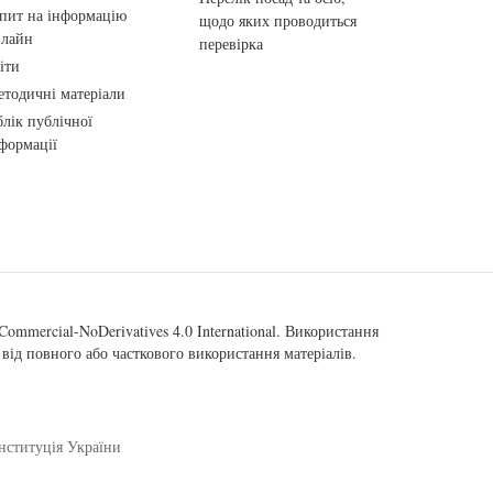
пит на інформацію
щодо яких проводиться
нлайн
перевірка
іти
тодичні матеріали
лік публічної
формації
ommercial-NoDerivatives 4.0 International
. Використання
від повного або часткового використання матеріалів.
нституція України