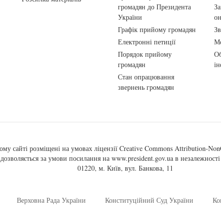
громадян до Президента
За
України
о
Графік прийому громадян
Зв
Електронні петиції
Ме
Порядок прийому
Об
громадян
ін
Стан опрацювання
звернень громадян
ому сайті розміщені на умовах ліцензії
Creative Commons Attribution-NonC
, дозволяється за умови посилання на
www.president.gov.ua
в незалежності 
01220, м. Київ, вул. Банкова, 11
Верховна Рада України
Конституційний Суд України
Ко