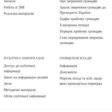
Анонси
Про звернення громадян
Робота зі ЗМІ
Зразок звернення громадян до
Президента України
Розсилка матеріалів
Графік прийому громадян
Електронні петиції
Порядок прийому громадян
Стан опрацювання звернень
громадян
ПУБЛІЧНА ІНФОРМАЦІЯ
ОЧИЩЕННЯ ВЛАДИ
Доступ до публічної
Інформація
інформації
Документи
Запит на інформацію онлайн
Перелік посад та осіб, щодо
Звіти
яких проводиться перевірка
Методичні матеріали
Облік публічної інформації