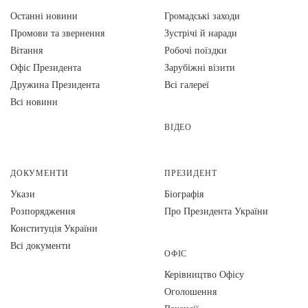
Останні новини
Громадські заходи
Промови та звернення
Зустрічі й наради
Вiтання
Робочі поїздки
Офіс Президента
Зарубіжні візити
Дружина Президента
Всі галереї
Всі новини
ВІДЕО
ДОКУМЕНТИ
ПРЕЗИДЕНТ
Укази
Біографія
Розпорядження
Про Президента України
Конституція України
Всі документи
ОФІС
Керівництво Офісу
Оголошення