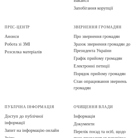
Вакансії
Запобігання корупції
ПРЕС-ЦЕНТР
ЗВЕРНЕННЯ ГРОМАДЯН
Анонси
Про звернення громадян
Робота зі ЗМІ
Зразок звернення громадян до
Президента України
Розсилка матеріалів
Графік прийому громадян
Електронні петиції
Порядок прийому громадян
Стан опрацювання звернень
громадян
ПУБЛІЧНА ІНФОРМАЦІЯ
ОЧИЩЕННЯ ВЛАДИ
Доступ до публічної
Інформація
інформації
Документи
Запит на інформацію онлайн
Перелік посад та осіб, щодо
Звіти
яких проводиться перевірка