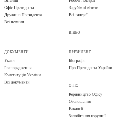
Вiтання
Робочі поїздки
Офіс Президента
Зарубіжні візити
Дружина Президента
Всі галереї
Всі новини
ВІДЕО
ДОКУМЕНТИ
ПРЕЗИДЕНТ
Укази
Біографія
Розпорядження
Про Президента України
Конституція України
Всі документи
ОФІС
Керівництво Офісу
Оголошення
Вакансії
Запобігання корупції