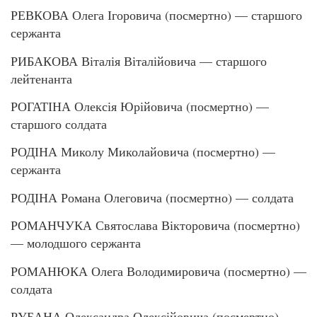
РЕВКОВА Олега Ігоровича (посмертно) — старшого
сержанта
РИБАКОВА Віталія Віталійовича — старшого
лейтенанта
РОГАТІНА Олексія Юрійовича (посмертно) —
старшого солдата
РОДІНА Миколу Миколайовича (посмертно) —
сержанта
РОДІНА Романа Олеговича (посмертно) — солдата
РОМАНЧУКА Святослава Вікторовича (посмертно)
— молодшого сержанта
РОМАНЮКА Олега Володимировича (посмертно) —
солдата
РУБАНА Олександра Олексійовича (посмертно) —