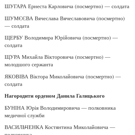
ШУГАРА Ернеста Карловича (посмертно) — солдата
ШУМЄЄВА Вячеслава Вячеславовича (посмертно)
— солдата
ЩЕРБУ Володимира Юрійовича (посмертно) —
солдата
ЩУРА Михайла Вікторовича (посмертно) —
молодшого сержанта
ЯКОВІВА Віктора Миколайовича (посмертно) —
солдата
Нагородити орденом Данила Галицького
БУНІНА Юрія Володимировича — полковника
медичної служби
ВАСИЛЬЧЕНКА Костянтина Миколайовича —
полковника