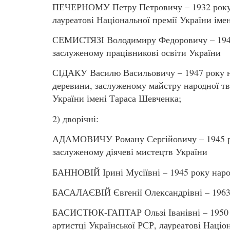
ПЕЧЕРНОМУ Петру Петровичу – 1932 року 
лауреатові Національної премії України іме
СЕМИСТЯЗІ Володимиру Федоровичу – 1949 
заслуженому працівникові освіти України
СІДАКУ Василю Васильовичу – 1947 року н
деревини, заслуженому майстру народної тво
України імені Тараса Шевченка;
2) дворічні:
АДАМОВИЧУ Роману Сергійовичу – 1945 ро
заслуженому діячеві мистецтв України
БАННОВІЙ Ірині Мусіївні – 1945 року наро
БАСАЛАЄВІЙ Євгенії Олександрівні – 1963 
БАСИСТЮК-ГАПТАР Ользі Іванівні – 1950 р
артистці Української РСР, лауреатові Націо