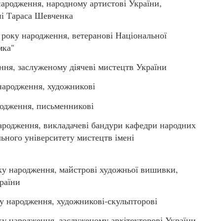
ародження, народному артистові України,
ні Тараса Шевченка
оку народження, ветеранові Національної
мка"
ння, заслуженому діячеві мистецтв України
ародження, художникові
одження, письменникові
родження, викладачеві бандури кафедри народних
льного університету мистецтв імені
 народження, майстрові художньої вишивки,
раїни
народження, художникові-скульпторові
народження, заслуженому архітекторові України