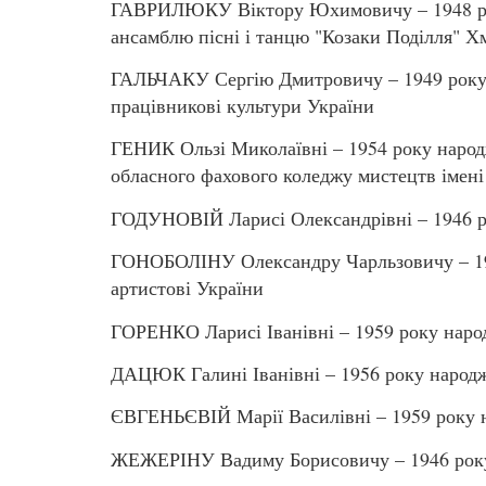
ГАВРИЛЮКУ Віктору Юхимовичу – 1948 рок
ансамблю пісні і танцю "Козаки Поділля" Х
ГАЛЬЧАКУ Сергію Дмитровичу – 1949 року 
працівникові культури України
ГЕНИК Ользі Миколаївні – 1954 року народ
обласного фахового коледжу мистецтв імен
ГОДУНОВІЙ Ларисі Олександрівні – 1946 р
ГОНОБОЛІНУ Олександру Чарльзовичу – 195
артистові України
ГОРЕНКО Ларисі Іванівні – 1959 року наро
ДАЦЮК Галині Іванівні – 1956 року народ
ЄВГЕНЬЄВІЙ Марії Василівні – 1959 року 
ЖЕЖЕРІНУ Вадиму Борисовичу – 1946 року 