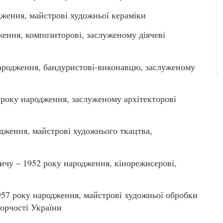
ження, майстрові художньої кераміки
ження, композиторові, заслуженому діячеві
родження, бандуристові-виконавцю, заслуженому
ку народження, заслуженому архітекторові
дження, майстрові художнього ткацтва,
– 1952 року народження, кінорежисерові,
 року народження, майстрові художньої обробки
орчості України