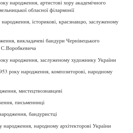
у народження, артистові хору академічного
мельницької обласної філармонії
народження, історикові, краєзнавцю, заслуженому
ження, викладачеві бандури Чернівецького
і С.Воробкевича
оку народження, заслуженому художнику України
3 року народження, композиторові, народному
дження, мистецтвознавцеві
ження, письменниці
народження, бандуристці
народження, народному архітекторові України