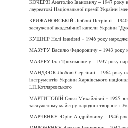
КОЧЕРЗІ Анатолію Івановичу – 1947 року н
лауреатові Національної премії України іме
КРИЖАНОВСЬКІЙ Любові Петрівні – 1940 р
заслуженої академічної капели України "Ду
КУШНІР Нелі Іванівні – 1946 року народже
МАЗУРУ Василю Федоровичу – 1943 року н
МАЗУРУ Іллі Трохимовичу – 1937 року нар
МАНДЗЮК Любові Сергіївні – 1964 року на
інструментів України Харківського націона
І.П.Котляревського
МАРТИНОВІЙ Ользі Михайлівні – 1955 року
заслуженому майстру народної творчості Ук
МАРЧЕНКУ Юрію Андрійовичу – 1946 року 
МИРОНЕНКУ Василю Івановичу – 1942 року 