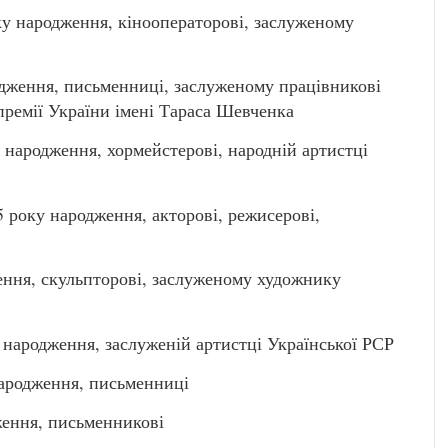
народження, кінооператорові, заслуженому
дження, письменниці, заслуженому працівникові
премії України імені Тараса Шевченка
народження, хормейстерові, народній артистці
оку народження, акторові, режисерові,
ення, скульпторові, заслуженому художнику
народження, заслуженій артистці Української РСР
ародження, письменниці
ення, письменникові