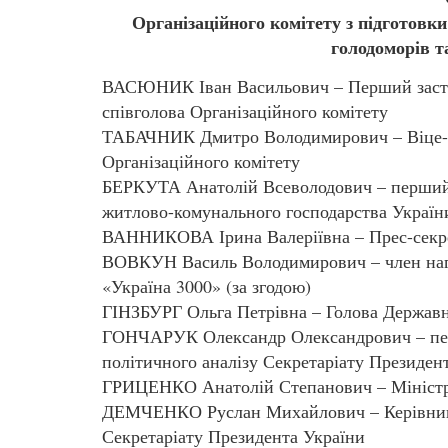
Організаційного комітету з підготовки
голодоморів т
ВАСЮНИК Іван Васильович – Перший заступ
співголова Організаційного комітету
ТАБАЧНИК Дмитро Володимирович – Віце-пр
Організаційного комітету
БЕРКУТА Анатолій Всеволодович – перший з
житлово-комунального господарства Україн
ВАННИКОВА Ірина Валеріївна – Прес-секре
ВОВКУН Василь Володимирович – член нагл
«Україна 3000» (за згодою)
ГІНЗБУРГ Ольга Петрівна – Голова Державно
ГОНЧАРУК Олександр Олександрович – пер
політичного аналізу Секретаріату Президен
ГРИЦЕНКО Анатолій Степанович – Міністр
ДЕМЧЕНКО Руслан Михайлович – Керівник 
Секретаріату Президента України