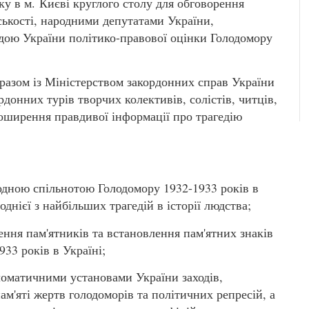
ку в м. Києві круглого столу для обговорення
ькості, народними депутатами України,
ою України політико-правової оцінки Голодомору
 разом із Міністерством закордонних справ України
донних турів творчих колективів, солістів, читців,
оширення правдивої інформації про трагедію
одною спільнотою Голодомору 1932-1933 років в
однієї з найбільших трагедій в історії людства;
ня пам'ятників та встановлення пам'ятних знаків
33 років в Україні;
оматичними установами України заходів,
ам'яті жертв голодоморів та політичних репресій, а