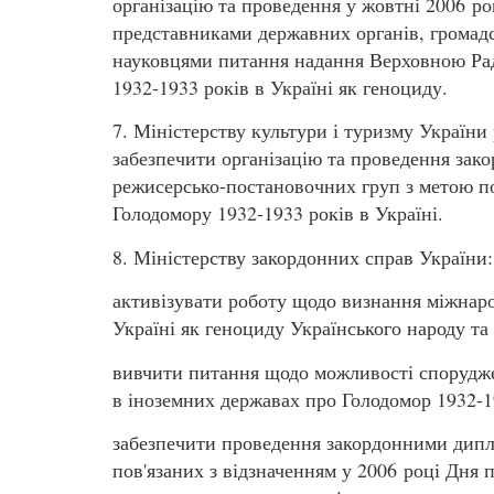
організацію та проведення у жовтні 2006 ро
представниками державних органів, громадс
науковцями питання надання Верховною Рад
1932-1933 років в Україні як геноциду.
7. Міністерству культури і туризму України
забезпечити організацію та проведення закор
режисерсько-постановочних груп з метою п
Голодомору 1932-1933 років в Україні.
8. Міністерству закордонних справ України:
активізувати роботу щодо визнання міжнар
Україні як геноциду Українського народу та 
вивчити питання щодо можливості споруджен
в іноземних державах про Голодомор 1932-19
забезпечити проведення закордонними дипл
пов'язаних з відзначенням у 2006 році Дня п