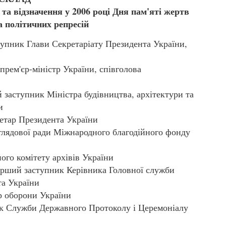
 та відзначення у 2006 році Дня пам'яті жертв
а політичних репресій
ник Глави Секретаріату Президента України,
ем'єр-міністр України, співголова
аступник Міністра будівництва, архітектури та
и
тар Президента України
ядової ради Міжнародного благодійного фонду
го комітету архівів України
ший заступник Керівника Головної служби
та України
 оборони України
Служби Державного Протоколу і Церемоніалу