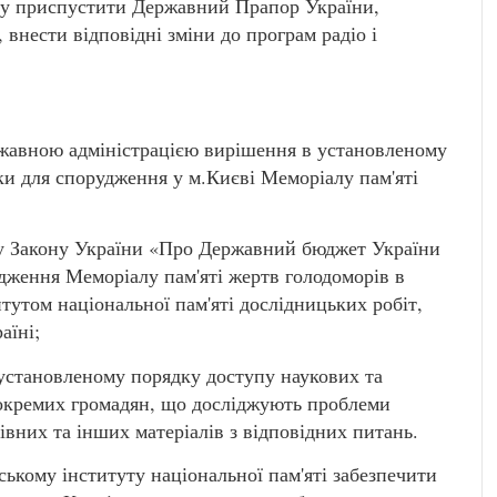
оку приспустити Державний Прапор України,
внести відповідні зміни до програм радіо і
ржавною адміністрацією вирішення в установленому
ки для спорудження у м.Києві Меморіалу пам'яті
у Закону України «Про Державний бюджет України
дження Меморіалу пам'яті жертв голодоморів в
итутом національної пам'яті дослідницьких робіт,
аїні;
 установленому порядку доступу наукових та
, окремих громадян, що досліджують проблеми
хівних та інших матеріалів з відповідних питань.
ському інституту національної пам'яті забезпечити