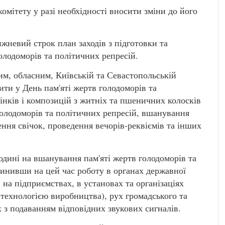
омітету у разі необхідності вносити зміни до його
ижневий строк план заходів з підготовки та
голодоморів та політичних репресій.
им, обласним, Київській та Севастопольській
ти у День пам'яті жертв голодоморів та
інків і композицій з житніх та пшеничних колосків
голодоморів та політичних репресій, вшанування
ння свічок, проведення вечорів-реквіємів та інших
одині на вшанування пам'яті жертв голодоморів та
инивши на цей час роботу в органах державної
 на підприємствах, в установах та організаціях
а технологією виробництва), рух громадського та
 з подаванням відповідних звукових сигналів.