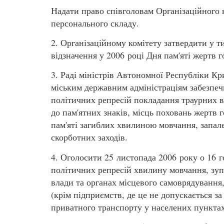
Надати право співголовам Організаційного к
персонального складу.
2. Організаційному комітету затвердити у т
відзначення у 2006 році Дня пам'яті жертв 
3. Раді міністрів Автономної Республіки Кр
міським державним адміністраціям забезпечи
політичних репресій покладання траурних в
до пам'ятних знаків, місць поховань жертв 
пам'яті загиблих хвилиною мовчання, запале
скорботних заходів.
4. Оголосити 25 листопада 2006 року о 16 г
політичних репресій хвилину мовчання, зуп
влади та органах місцевого самоврядування,
(крім підприємств, де це не допускається з
приватного транспорту у населених пунктах