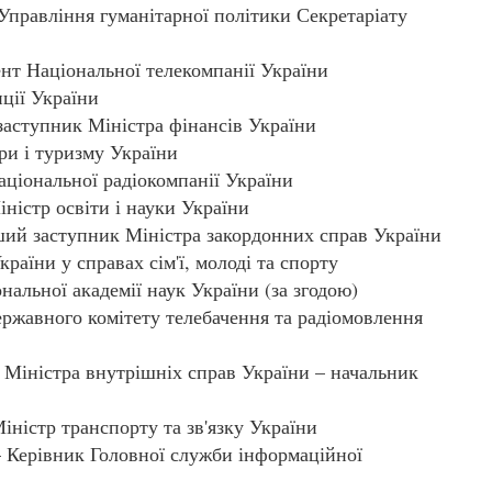
правління гуманітарної політики Секретаріату
т Національної телекомпанії України
ції України
ступник Міністра фінансів України
и і туризму України
іональної радіокомпанії України
стр освіти і науки України
й заступник Міністра закордонних справ України
їни у справах сім'ї, молоді та спорту
льної академії наук України (за згодою)
жавного комітету телебачення та радіомовлення
Міністра внутрішніх справ України – начальник
стр транспорту та зв'язку України
ерівник Головної служби інформаційної