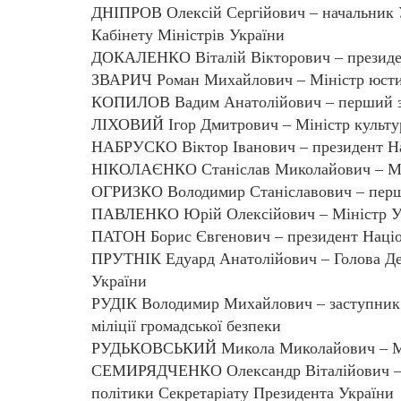
ДНІПРОВ Олексій Сергійович – начальник У
Кабінету Міністрів України
ДОКАЛЕНКО Віталій Вікторович – президен
ЗВАРИЧ Роман Михайлович – Міністр юсти
КОПИЛОВ Вадим Анатолійович – перший за
ЛІХОВИЙ Ігор Дмитрович – Міністр культур
НАБРУСКО Віктор Іванович – президент Нац
НІКОЛАЄНКО Станіслав Миколайович – Міні
ОГРИЗКО Володимир Станіславович – перши
ПАВЛЕНКО Юрій Олексійович – Міністр Укра
ПАТОН Борис Євгенович – президент Націона
ПРУТНІК Едуард Анатолійович – Голова Дер
України
РУДІК Володимир Михайлович – заступник 
міліції громадської безпеки
РУДЬКОВСЬКИЙ Микола Миколайович – Міні
СЕМИРЯДЧЕНКО Олександр Віталійович – К
політики Секретаріату Президента України