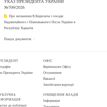
УКАЗ ПРЕЗИДЕНТА УКРАЇНИ
№709/2026
Про звільнення В.Кирилича з посади
Надзвичайного і Повноважного Посла України в
Республіці Хорватія
Пошук документів
РЕЗИДЕНТ
ОФІС
ографія
Керівництво Офісу
о Президента України
Оголошення
Вакансії
Запобігання корупції
УБЛІЧНА
ОЧИЩЕННЯ ВЛАДИ
НФОРМАЦІЯ
Інформація
ступ до публічної
Документи