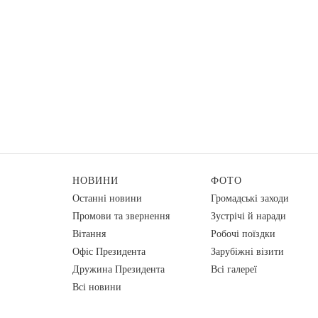
НОВИНИ
ФОТО
Останні новини
Громадські заходи
Промови та звернення
Зустрічі й наради
Вiтання
Робочі поїздки
Офіс Президента
Зарубіжні візити
Дружина Президента
Всі галереї
Всі новини