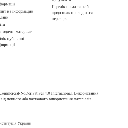
формації
Перелік посад та осіб,
пит на інформацію
щодо яких проводиться
нлайн
перевірка
іти
тодичні матеріали
лік публічної
формації
ommercial-NoDerivatives 4.0 International
. Використання
від повного або часткового використання матеріалів.
нституція України