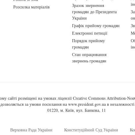
ін
Зразок звернення
Розсилка матеріалів
громадян до Президента
За
України
о
Графік прийому громадян
Зв
Електронні петиції
Ме
Порядок прийому
Об
громадян
ін
Стан опрацювання
звернень громадян
ому сайті розміщені на умовах ліцензії
Creative Commons Attribution-NonC
, дозволяється за умови посилання на
www.president.gov.ua
в незалежності 
01220, м. Київ, вул. Банкова, 11
Верховна Рада України
Конституційний Суд України
Ко