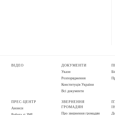
ВІДЕО
ДОКУМЕНТИ
П
Укази
Бі
Розпорядження
Пр
Конституція України
Всі документи
ПРЕС-ЦЕНТР
ЗВЕРНЕННЯ
П
ГРОМАДЯН
І
Анонси
Про звернення громадян
До
Робота зі ЗМІ