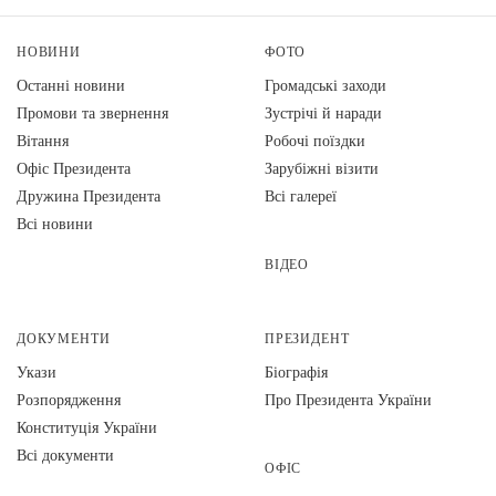
НОВИНИ
ФОТО
Останні новини
Громадські заходи
Промови та звернення
Зустрічі й наради
Вiтання
Робочі поїздки
Офіс Президента
Зарубіжні візити
Дружина Президента
Всі галереї
Всі новини
ВІДЕО
ДОКУМЕНТИ
ПРЕЗИДЕНТ
Укази
Біографія
Розпорядження
Про Президента України
Конституція України
Всі документи
ОФІС