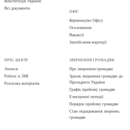
Конституція України
Всі документи
ОФІС
Керівництво Офісу
Оголошення
Вакансії
Запобігання корупції
ПРЕС-ЦЕНТР
ЗВЕРНЕННЯ ГРОМАДЯН
Анонси
Про звернення громадян
Робота зі ЗМІ
Зразок звернення громадян до
Президента України
Розсилка матеріалів
Графік прийому громадян
Електронні петиції
Порядок прийому громадян
Стан опрацювання звернень
громадян