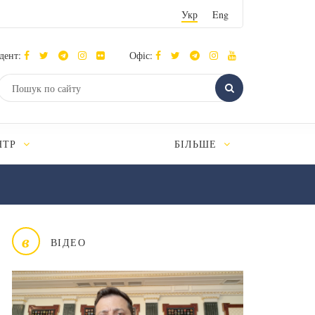
Укр
Eng
дент:
Офіс:
НТР
БІЛЬШЕ
в
ВІДЕО