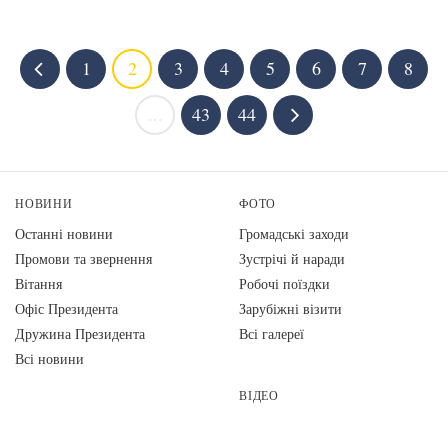
1
2
3
4
5
6
7
8
...
43
44
НОВИНИ
ФОТО
Останні новини
Громадські заходи
Промови та звернення
Зустрічі й наради
Вiтання
Робочі поїздки
Офіс Президента
Зарубіжні візити
Дружина Президента
Всі галереї
Всі новини
ВІДЕО