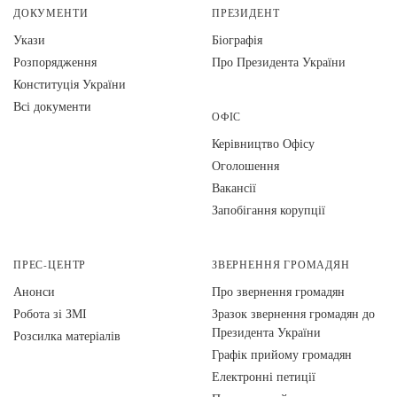
ДОКУМЕНТИ
ПРЕЗИДЕНТ
Укази
Біографія
Розпорядження
Про Президента України
Конституція України
Всі документи
ОФІС
Керівництво Офісу
Оголошення
Вакансії
Запобігання корупції
ПРЕС-ЦЕНТР
ЗВЕРНЕННЯ ГРОМАДЯН
Анонси
Про звернення громадян
Робота зі ЗМІ
Зразок звернення громадян до
Президента України
Розсилка матеріалів
Графік прийому громадян
Електронні петиції