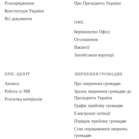
Розпорядження
Про Президента України
Конституція України
Всі документи
ОФІС
Керівництво Офісу
Оголошення
Вакансії
Запобігання корупції
ПРЕС-ЦЕНТР
ЗВЕРНЕННЯ ГРОМАДЯН
Анонси
Про звернення громадян
Робота зі ЗМІ
Зразок звернення громадян до
Президента України
Розсилка матеріалів
Графік прийому громадян
Електронні петиції
Порядок прийому громадян
Стан опрацювання звернень
громадян