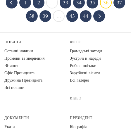
1
2
...
33
34
35
36
37
38
39
...
43
44
НОВИНИ
ФОТО
Останні новини
Громадські заходи
Промови та звернення
Зустрічі й наради
Вiтання
Робочі поїздки
Офіс Президента
Зарубіжні візити
Дружина Президента
Всі галереї
Всі новини
ВІДЕО
ДОКУМЕНТИ
ПРЕЗИДЕНТ
Укази
Біографія