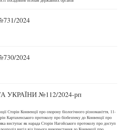
ості посадовим особам державних органів"
731/2024
730/2024
 УКРАЇНИ №112/2024-рп
нції Сторін Конвенції про охорону біологічного різноманіття, 11-
орін Картахенського протоколу про біобезпеку до Конвенції про
, яка виступає як нарада Сторін Нагойського протоколу про доступ
розподіл вигід від їхнього використання до Конвенції про