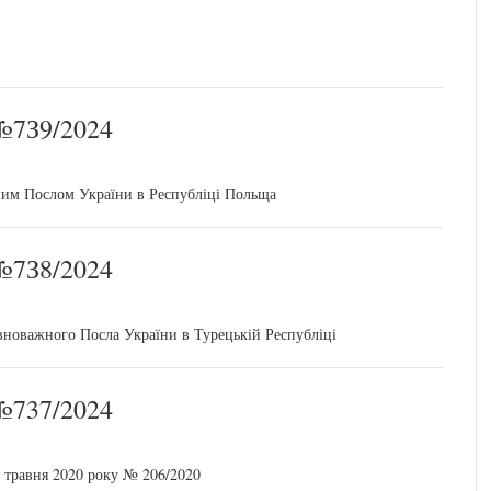
7З9/2024
им Послом України в Республіці Польща
№7З8/2024
вноважного Посла України в Турецькій Республіці
737/2024
9 травня 2020 року № 206/2020