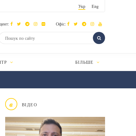
Укр
Eng
дент:
Офіс:
НТР
БІЛЬШЕ
в
ВІДЕО