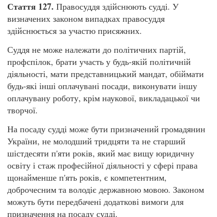
Стаття 127.
Правосуддя здійснюють судді. У
визначених законом випадках правосуддя
здійснюється за участю присяжних.
Суддя не може належати до політичних партій,
профспілок, брати участь у будь-якій політичній
діяльності, мати представницький мандат, обіймати
будь-які інші оплачувані посади, виконувати іншу
оплачувану роботу, крім наукової, викладацької чи
творчої.
На посаду судді може бути призначений громадянин
України, не молодший тридцяти та не старший
шістдесяти п'яти років, який має вищу юридичну
освіту і стаж професійної діяльності у сфері права
щонайменше п'ять років, є компетентним,
доброчесним та володіє державною мовою. Законом
можуть бути передбачені додаткові вимоги для
призначення на посаду судді.