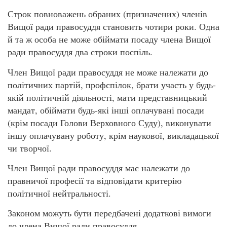
Строк повноважень обраних (призначених) членів
Вищої ради правосуддя становить чотири роки. Одна
й та ж особа не може обіймати посаду члена Вищої
ради правосуддя два строки поспіль.
Член Вищої ради правосуддя не може належати до
політичних партій, профспілок, брати участь у будь-
якій політичній діяльності, мати представницький
мандат, обіймати будь-які інші оплачувані посади
(крім посади Голови Верховного Суду), виконувати
іншу оплачувану роботу, крім наукової, викладацької
чи творчої.
Член Вищої ради правосуддя має належати до
правничої професії та відповідати критерію
політичної нейтральності.
Законом можуть бути передбачені додаткові вимоги
до члена Вищої ради правосуддя.