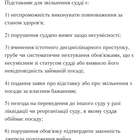
Підставами для звільнення судді є:
1) неспроможність виконувати повноваження за
станом здоров'я;
2) порушення суддею вимог щодо несумісності;
3) вчинення істотного дисциплінарного проступку,
грубе чи систематичне нехтування обов'язками, що є
несумісним зі статусом судді або виявило його
невідповідність займаній посаді;
4) подання заяви про відставку або про звільнення з
посади за власним бажанням;
5) незгода на переведення до іншого суду у разі
ліквідації чи реорганізації суду, в якому суддя
обіймає посаду;
6) порушення обов'язку підтвердити законність
джерела походження майна.