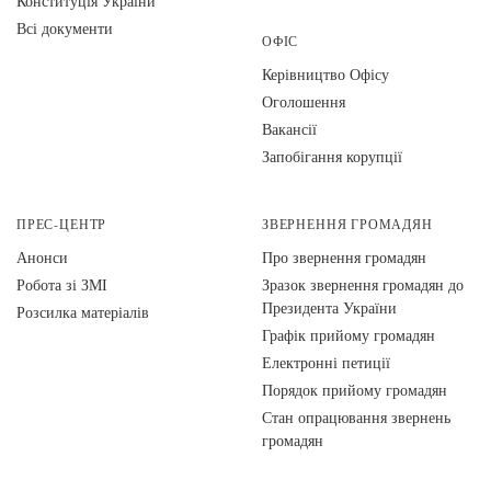
Конституція України
Всі документи
ОФІС
Керівництво Офісу
Оголошення
Вакансії
Запобігання корупції
ПРЕС-ЦЕНТР
ЗВЕРНЕННЯ ГРОМАДЯН
Анонси
Про звернення громадян
Робота зі ЗМІ
Зразок звернення громадян до
Президента України
Розсилка матеріалів
Графік прийому громадян
Електронні петиції
Порядок прийому громадян
Стан опрацювання звернень
громадян