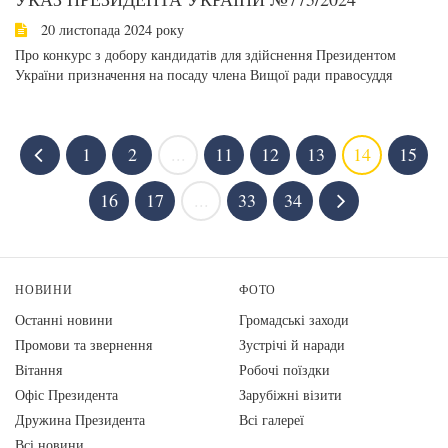
20 листопада 2024 року
Про конкурс з добору кандидатів для здійснення Президентом
України призначення на посаду члена Вищої ради правосуддя
1
2
...
11
12
13
14
15
16
17
...
33
34
НОВИНИ
ФОТО
Останні новини
Громадські заходи
Промови та звернення
Зустрічі й наради
Вiтання
Робочі поїздки
Офіс Президента
Зарубіжні візити
Дружина Президента
Всі галереї
Всі новини