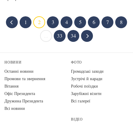
1
2
3
4
5
6
7
8
...
33
34
НОВИНИ
ФОТО
Останні новини
Громадські заходи
Промови та звернення
Зустрічі й наради
Вiтання
Робочі поїздки
Офіс Президента
Зарубіжні візити
Дружина Президента
Всі галереї
Всі новини
ВІДЕО