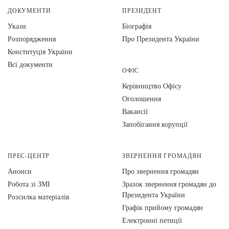
ДОКУМЕНТИ
ПРЕЗИДЕНТ
Укази
Біографія
Розпорядження
Про Президента України
Конституція України
Всі документи
ОФІС
Керівництво Офісу
Оголошення
Вакансії
Запобігання корупції
ПРЕС-ЦЕНТР
ЗВЕРНЕННЯ ГРОМАДЯН
Анонси
Про звернення громадян
Робота зі ЗМІ
Зразок звернення громадян до
Президента України
Розсилка матеріалів
Графік прийому громадян
Електронні петиції