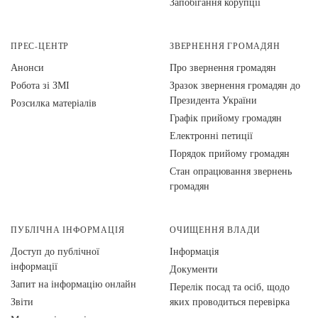
Запобігання корупції
ПРЕС-ЦЕНТР
ЗВЕРНЕННЯ ГРОМАДЯН
Анонси
Про звернення громадян
Робота зі ЗМІ
Зразок звернення громадян до
Президента України
Розсилка матеріалів
Графік прийому громадян
Електронні петиції
Порядок прийому громадян
Стан опрацювання звернень
громадян
ПУБЛІЧНА ІНФОРМАЦІЯ
ОЧИЩЕННЯ ВЛАДИ
Доступ до публічної
Інформація
інформації
Документи
Запит на інформацію онлайн
Перелік посад та осіб, щодо
Звіти
яких проводиться перевірка