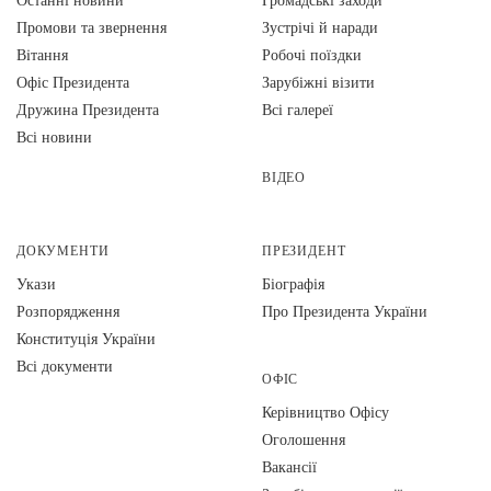
Промови та звернення
Зустрічі й наради
Вiтання
Робочі поїздки
Офіс Президента
Зарубіжні візити
Дружина Президента
Всі галереї
Всі новини
ВІДЕО
ДОКУМЕНТИ
ПРЕЗИДЕНТ
Укази
Біографія
Розпорядження
Про Президента України
Конституція України
Всі документи
ОФІС
Керівництво Офісу
Оголошення
Вакансії