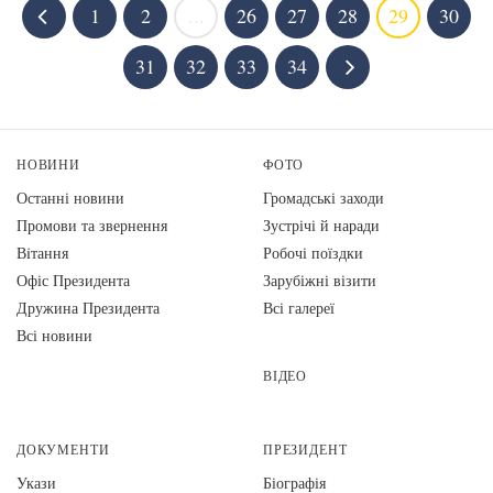
1
2
...
26
27
28
29
30
31
32
33
34
НОВИНИ
ФОТО
Останні новини
Громадські заходи
Промови та звернення
Зустрічі й наради
Вiтання
Робочі поїздки
Офіс Президента
Зарубіжні візити
Дружина Президента
Всі галереї
Всі новини
ВІДЕО
ДОКУМЕНТИ
ПРЕЗИДЕНТ
Укази
Біографія