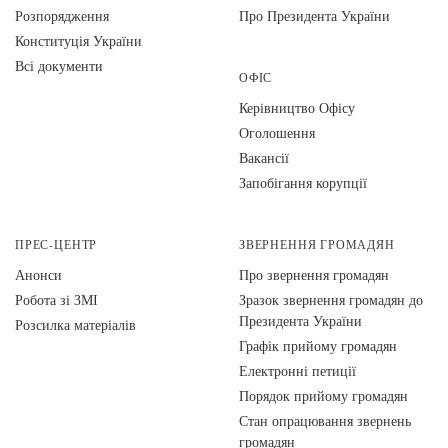
Розпорядження
Про Президента України
Конституція України
Всі документи
ОФІС
Керівництво Офісу
Оголошення
Вакансії
Запобігання корупції
ПРЕС-ЦЕНТР
ЗВЕРНЕННЯ ГРОМАДЯН
Анонси
Про звернення громадян
Робота зі ЗМІ
Зразок звернення громадян до
Президента України
Розсилка матеріалів
Графік прийому громадян
Електронні петиції
Порядок прийому громадян
Стан опрацювання звернень
громадян