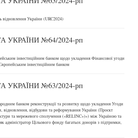
 УКРАЇНИ №65/2024-рп
нь відновлення України (URC2024)
 УКРАЇНИ №64/2024-pп
опейським інвестиційним банком щодо укладення Фінансової угоди
 Європейським інвестиційним банком
 УКРАЇНИ №63/2024-рп
народним банком реконструкції та розвитку щодо укладення Угоди
и, відновлення, відбудови та реформування України (Проєкт
уктури та мережевого сполучення («RELINC»)») між Україною та
як адміністратор Цільового фонду багатьох донорів з підтримки,