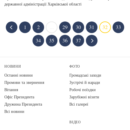
державної адміністрації Харківської області
1
2
...
29
30
31
32
33
34
35
36
37
НОВИНИ
ФОТО
Останні новини
Громадські заходи
Промови та звернення
Зустрічі й наради
Вiтання
Робочі поїздки
Офіс Президента
Зарубіжні візити
Дружина Президента
Всі галереї
Всі новини
ВІДЕО