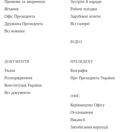
Промови та звернення
Зустрічі й наради
Вiтання
Робочі поїздки
Офіс Президента
Зарубіжні візити
Дружина Президента
Всі галереї
Всі новини
ВІДЕО
ДОКУМЕНТИ
ПРЕЗИДЕНТ
Укази
Біографія
Розпорядження
Про Президента України
Конституція України
Всі документи
ОФІС
Керівництво Офісу
Оголошення
Вакансії
Запобігання корупції