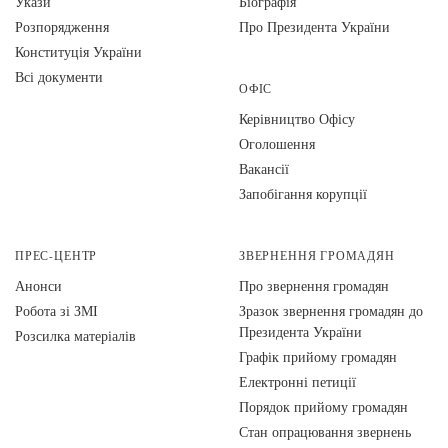
Укази
Біографія
Розпорядження
Про Президента України
Конституція України
Всі документи
ОФІС
Керівництво Офісу
Оголошення
Вакансії
Запобігання корупції
ПРЕС-ЦЕНТР
ЗВЕРНЕННЯ ГРОМАДЯН
Анонси
Про звернення громадян
Робота зі ЗМІ
Зразок звернення громадян до
Президента України
Розсилка матеріалів
Графік прийому громадян
Електронні петиції
Порядок прийому громадян
Стан опрацювання звернень