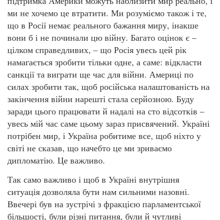
підтримка Америки можуть наблизити мир реально, і
ми не хочемо це втратити. Ми розуміємо також і те,
що в Росії немає реального бажання миру, інакше
вони б і не починали цю війну. Багато оцінок є –
цілком справедливих, – що Росія увесь цей рік
намагається зробити тільки одне, а саме: відкласти
санкції та виграти ще час для війни. Америці по
силах зробити так, щоб російська налаштованість на
закінчення війни нарешті стала серйозною. Буду
заради цього працювати й надалі на сто відсотків –
увесь мій час саме цьому зараз присвячений. Україні
потрібен мир, і Україна робитиме все, щоб ніхто у
світі не сказав, що начебто це ми зриваємо
дипломатію. Це важливо.
Так само важливо і щоб в Україні внутрішня
ситуація дозволяла бути нам сильними назовні.
Ввечері був на зустрічі з фракцією парламентської
більшості, були різні питання, були й чутливі