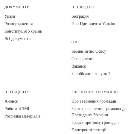
ДОКУМЕНТИ
ПРЕЗИДЕНТ
Укази
Біографія
Розпорядження
Про Президента України
Конституція України
Всі документи
ОФІС
Керівництво Офісу
Оголошення
Вакансії
Запобігання корупції
ПРЕС-ЦЕНТР
ЗВЕРНЕННЯ ГРОМАДЯН
Анонси
Про звернення громадян
Робота зі ЗМІ
Зразок звернення громадян до
Президента України
Розсилка матеріалів
Графік прийому громадян
Електронні петиції