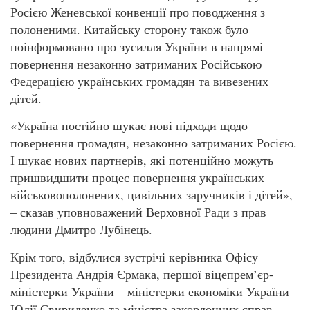
Росією Женевської конвенції про поводження з
полоненими. Китайську сторону також було
поінформовано про зусилля України в напрямі
повернення незаконно затриманих Російською
Федерацією українських громадян та вивезених
дітей.
«Україна постійно шукає нові підходи щодо
повернення громадян, незаконно затриманих Росією.
І шукає нових партнерів, які потенційно можуть
пришвидшити процес повернення українських
військовополонених, цивільних заручників і дітей»,
– сказав уповноважений Верховної Ради з прав
людини Дмитро Лубінець.
Крім того, відбулися зустрічі керівника Офісу
Президента Андрія Єрмака, першої віцепрем’єр-
міністерки України – міністерки економіки України
Юлії Свириденко та міністра закордонних справ