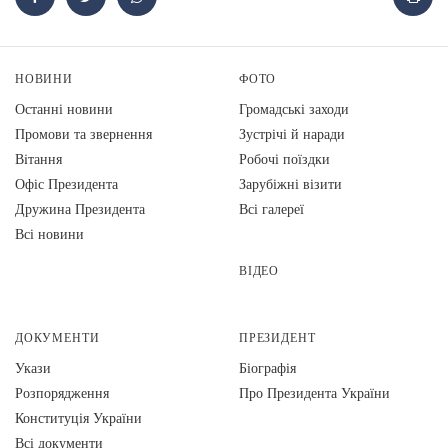
НОВИНИ
ФОТО
Останні новини
Громадські заходи
Промови та звернення
Зустрічі й наради
Вiтання
Робочі поїздки
Офіс Президента
Зарубіжні візити
Дружина Президента
Всі галереї
Всі новини
ВІДЕО
ДОКУМЕНТИ
ПРЕЗИДЕНТ
Укази
Біографія
Розпорядження
Про Президента України
Конституція України
Всі документи