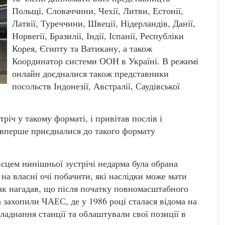
Польщі, Словаччини, Чехії, Литви, Естонії,
Латвії, Туреччини, Швеції, Нідерландів, Данії,
Норвегії, Бразилії, Індії, Іспанії, Республіки
Корея, Єгипту та Ватикану, а також
Координатор системи ООН в Україні. В режимі
онлайн доєдналися також представники
посольств Індонезії, Австралії, Саудівської
річ у такому форматі, і привітав послів і
 вперше приєдналися до такого формату
сцем нинішньої зустрічі недарма була обрана
на власні очі побачити, які наслідки може мати
ак нагадав, що після початку повномасштабного
а захопили ЧАЕС, де у 1986 році сталася відома на
ладнання станції та облаштували свої позиції в