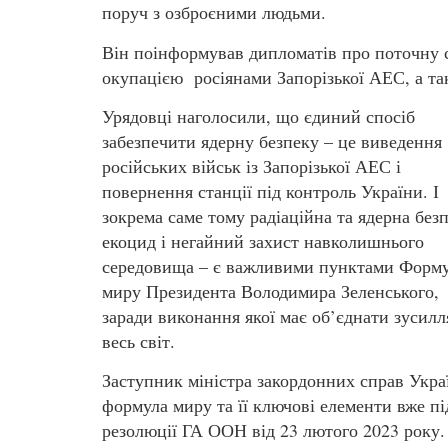
поруч з озброєними людьми.
Він поінформував дипломатів про поточну с
окупацією росіянами Запорізької АЕС, а та
Урядовці наголосили, що єдиний спосіб
забезпечити ядерну безпеку – це виведення
російських військ із Запорізької АЕС і
повернення станції під контроль України. І
зокрема саме тому радіаційна та ядерна безп
екоцид і негайний захист навколишнього
середовища – є важливими пунктами Форм
миру Президента Володимира Зеленського,
заради виконання якої має об’єднати зусилл
весь світ.
Заступник міністра закордонних справ Укр
формула миру та її ключові елементи вже п
резолюції ГА ООН від 23 лютого 2023 року.