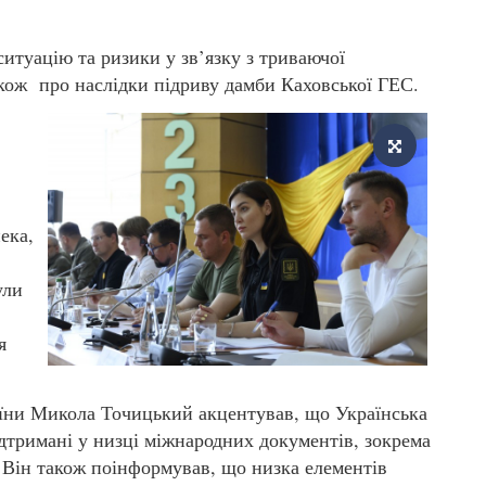
итуацію та ризики у зв’язку з триваючої
кож про наслідки підриву дамби Каховської ГЕС.
ека,
ули
я
аїни Микола Точицький акцентував, що Українська
ідтримані у низці міжнародних документів, зокрема
 Він також поінформував, що низка елементів