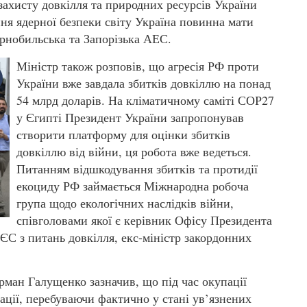
захисту довкілля та природних ресурсів України
ня ядерної безпеки світу Україна повинна мати
орнобильська та Запорізька АЕС.
Міністр також розповів, що агресія РФ проти
України вже завдала збитків довкіллю на понад
54 млрд доларів. На кліматичному саміті СОР27
у Єгипті Президент України запропонував
створити платформу для оцінки збитків
довкіллю від війни, ця робота вже ведеться.
Питанням відшкодування збитків та протидії
екоциду РФ займається Міжнародна робоча
група щодо екологічних наслідків війни,
співголовами якої є керівник Офісу Президента
ЄС з питань довкілля, екс-міністр закордонних
ерман Галущенко зазначив, що під час окупації
ції, перебуваючи фактично у стані ув’язнених