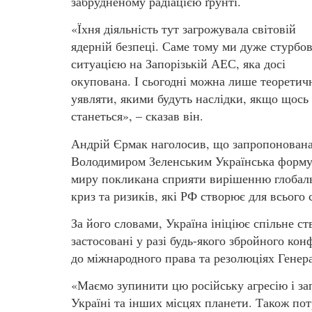
забрудненому радіацією ґрунті.
«Їхня діяльність тут загрожувала світовій
ядерній безпеці. Саме тому ми дуже стурбов
ситуацією на Запорізькій АЕС, яка досі
окупована. І сьогодні можна лише теоретич
уявляти, якими будуть наслідки, якщо щось
станеться», – сказав він.
Андрій Єрмак наголосив, що запропонован
Володимиром Зеленським Українська форму
миру покликана сприяти вирішенню глобал
криз та ризиків, які РФ створює для всього 
За його словами, Україна ініціює спільне с
застосовані у разі будь-якого збройного конф
до міжнародного права та резолюціях Гене
«Маємо зупинити цю російську агресію і за
Україні та інших місцях планети. Також пот