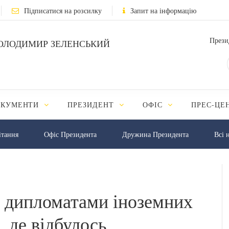
Підписатися на розсилку
Запит на інформацію
Прези
ОЛОДИМИР ЗЕЛЕНСЬКИЙ
ОКУМЕНТИ
ПРЕЗИДЕНТ
ОФІС
ПРЕС-ЦЕ
iтання
Офіс Президента
Дружина Президента
Всі 
з дипломатами іноземних
 де відбулось