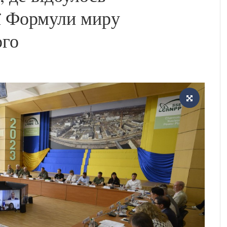
ії Формули миру
ого