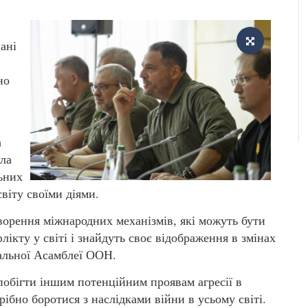
ані
но
а
ла
ьних
світу своїми діями.
творення міжнародних механізмів, які можуть бути
лікту у світі і знайдуть своє відображення в змінах
ральної Асамблеї ООН.
побігти іншим потенційним проявам агресії в
рібно боротися з наслідками війни в усьому світі.