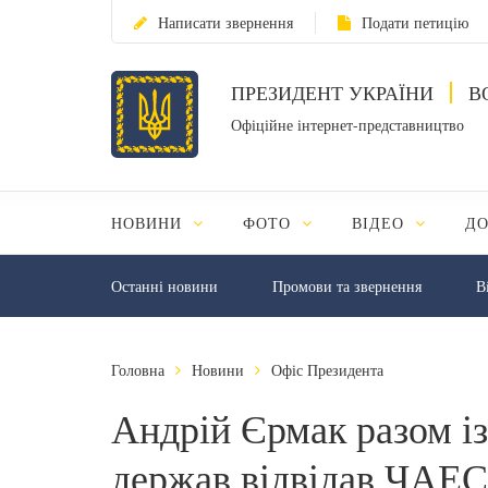
Написати звернення
Подати петицію
ПРЕЗИДЕНТ УКРАЇНИ
В
Офіційне інтернет-представництво
НОВИНИ
ФОТО
ВІДЕО
Д
Останні новини
Промови та звернення
В
Головна
Новини
Офіс Президента
Андрій Єрмак разом і
держав відвідав ЧАЕС,