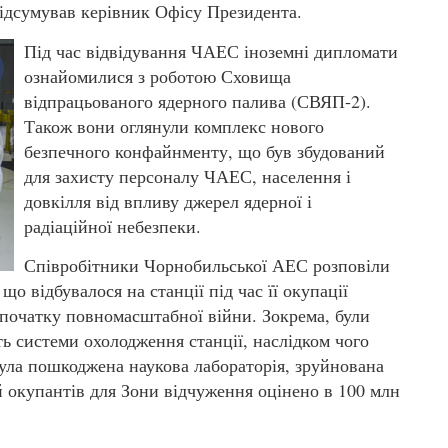
ідсумував керівник Офісу Президента.
Під час відвідування ЧАЕС іноземні дипломати
ознайомилися з роботою Сховища
відпрацьованого ядерного палива (СВЯП-2).
Також вони оглянули комплекс нового
безпечного конфайнменту, що був збудований
для захисту персоналу ЧАЕС, населення і
довкілля від впливу джерел ядерної і
радіаційної небезпеки.
Співробітники Чорнобильської АЕС розповіли
о відбувалося на станції під час її окупації
 початку повномасштабної війни. Зокрема, були
ть системи охолодження станції, наслідком чого
була пошкоджена наукова лабораторія, зруйнована
ій окупантів для Зони відчуження оцінено в 100 млн