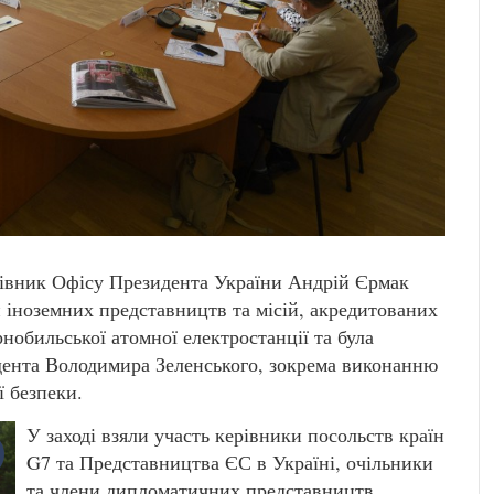
івник Офісу Президента України Андрій Єрмак
и іноземних представництв та місій, акредитованих
орнобильської атомної електростанції та була
дента Володимира Зеленського, зокрема виконанню
ї безпеки.
У заході взяли участь керівники посольств країн
G7 та Представництва ЄС в Україні, очільники
та члени дипломатичних представництв