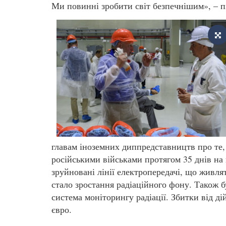
Ми повинні зробити світ безпечнішим», – п
главам іноземних диппредставництв про те, щ
російськими військами протягом 35 днів на
зруйновані лінії електропередачі, що живля
стало зростання радіаційного фону. Також 
система моніторингу радіації. Збитки від д
євро.