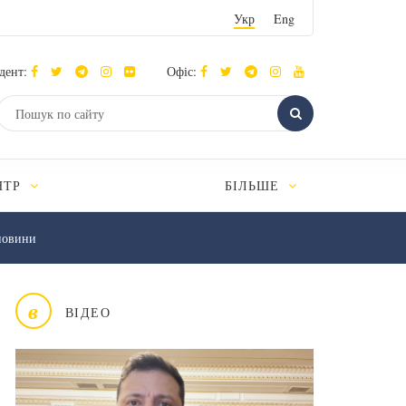
Укр
Eng
дент:
Офіс:
НТР
БІЛЬШЕ
новини
в
ВІДЕО