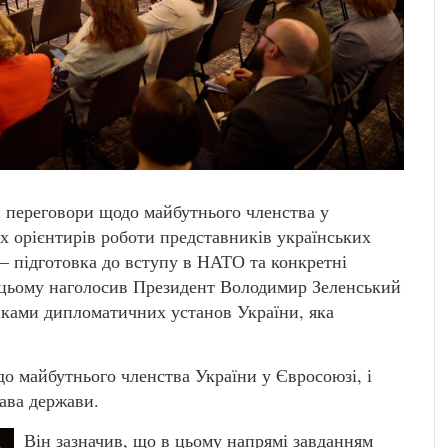
и переговори щодо майбутнього членства у
 орієнтирів роботи представників українських
– підготовка до вступу в НАТО та конкретні
а цьому наголосив Президент Володимир Зеленський
никами дипломатичних установ України, яка
о майбутнього членства України у Євросоюзі, і
лава держави.
Він зазначив, що в цьому напрямі завданням