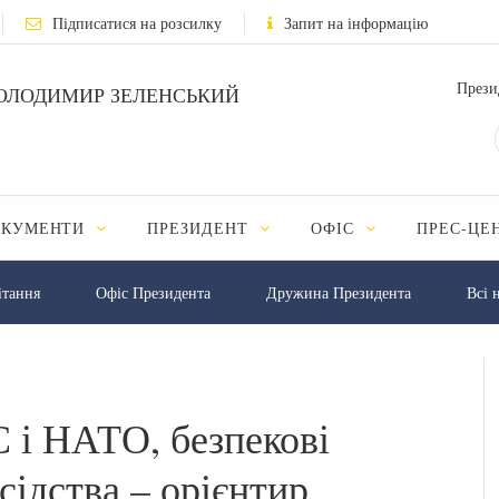
Підписатися на розсилку
Запит на інформацію
Прези
ОЛОДИМИР ЗЕЛЕНСЬКИЙ
ОКУМЕНТИ
ПРЕЗИДЕНТ
ОФІС
ПРЕС-ЦЕ
iтання
Офіс Президента
Дружина Президента
Всі 
 і НАТО, безпекові
усідства – орієнтир