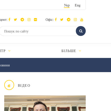
Укр
Eng
дент:
Офіс:
НТР
БІЛЬШЕ
новини
в
ВІДЕО