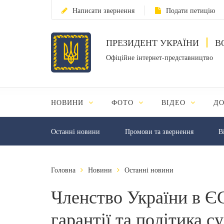
Написати звернення
Подати петицію
ПРЕЗИДЕНТ УКРАЇНИ
В
Офіційне інтернет-представництво
НОВИНИ
ФОТО
ВІДЕО
Д
Останні новини
Промови та звернення
В
Головна
Новини
Останні новини
Членство України в ЄС
гарантії та політика с