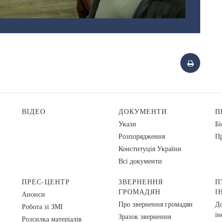
ВІДЕО
ДОКУМЕНТИ
П
Укази
Бі
Розпорядження
Пр
Конституція України
Всі документи
ПРЕС-ЦЕНТР
ЗВЕРНЕННЯ
П
ГРОМАДЯН
І
Анонси
Про звернення громадян
До
Робота зі ЗМІ
ін
Зразок звернення
Розсилка матеріалів