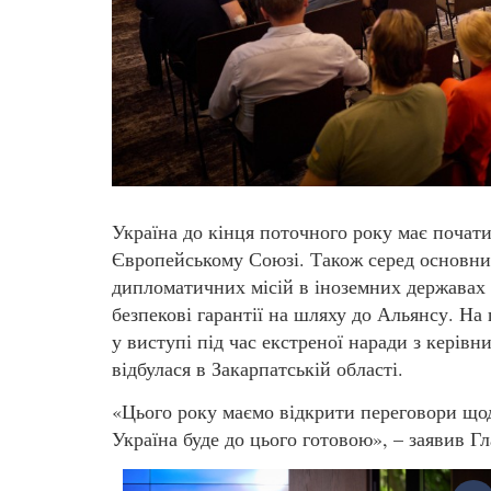
Україна до кінця поточного року має почат
Європейському Союзі. Також серед основних
дипломатичних місій в іноземних державах 
безпекові гарантії на шляху до Альянсу. Н
у виступі під час екстреної наради з керів
відбулася в Закарпатській області.
«Цього року маємо відкрити переговори щод
Україна буде до цього готовою», – заявив Г