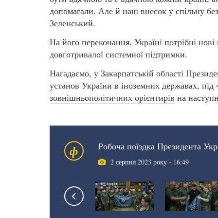
допомагали. Але й наш внесок у спільну без
Зеленський.
На його переконання, Україні потрібні нові 
довготривалої системної підтримки.
Нагадаємо, у Закарпатській області Презид
установ України в іноземних державах, під 
зовнішньополітичних орієнтирів
на наступн
Робоча поїздка Президента Укр
ф
2 серпня 2023 року - 16:49