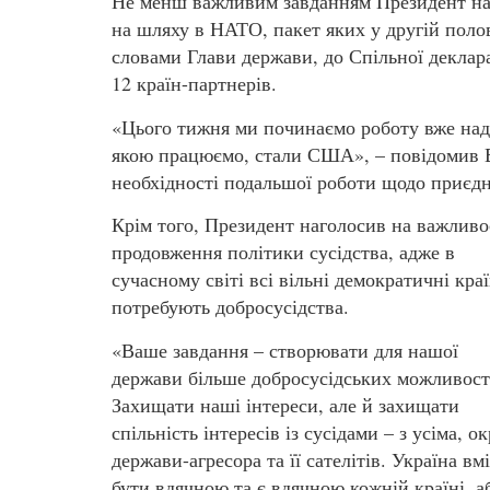
Не менш важливим завданням Президент наз
на шляху в НАТО, пакет яких у другій поло
словами Глави держави, до Спільної деклар
12 країн-партнерів.
«Цього тижня ми починаємо роботу вже над
якою працюємо, стали США», – повідомив В
необхідності подальшої роботи щодо приєдн
Крім того, Президент наголосив на важливо
продовження політики сусідства, адже в
сучасному світі всі вільні демократичні кра
потребують добросусідства.
«Ваше завдання – створювати для нашої
держави більше добросусідських можливост
Захищати наші інтереси, але й захищати
спільність інтересів із сусідами – з усіма, о
держави-агресора та її сателітів. Україна вм
бути вдячною та є вдячною кожній країні, 