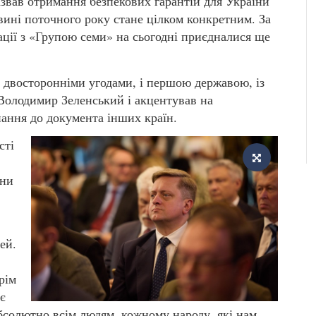
вав отримання безпекових гарантій для України
вині поточного року стане цілком конкретним. За
ації з «Групою семи» на сьогодні приєдналися ще
 двосторонніми угодами, і першою державою, із
олодимир Зеленський і акцентував на
ання до документа інших країн.
сті
їни
ей.
крім
іє
абсолютно всім людям, кожному народу, які нам