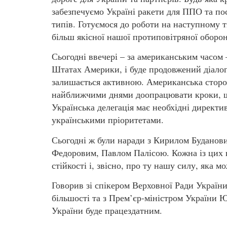
забезпечуємо Україні ракети для ППО та п
типів. Готуємося до роботи на наступному 
більш якісної нашої протиповітряної оборон
Сьогодні ввечері – за американським часом 
Штатах Америки, і буде продовжений діалог
залишається активною. Американська сторон
найближчими днями доопрацювати кроки, що
Українська делегація має необхідні директив
українськими пріоритетами.
Сьогодні ж були наради з Кирилом Буданов
Федоровим, Павлом Палісою. Кожна із цих н
стійкості і, звісно, про ту нашу силу, яка
Говорив зі спікером Верховної Ради Украї
більшості та з Прем’єр-міністром України
України буде працездатним.