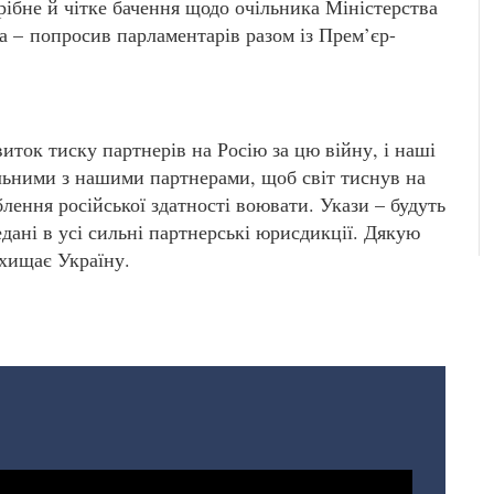
рібне й чітке бачення щодо очільника Міністерства
а – попросив парламентарів разом із Прем’єр-
виток тиску партнерів на Росію за цю війну, і наші
ільними з нашими партнерами, щоб світ тиснув на
блення російської здатності воювати. Укази – будуть
едані в усі сильні партнерські юрисдикції. Дякую
ахищає Україну.