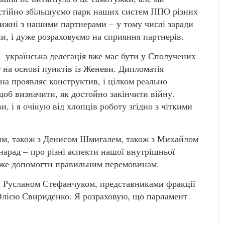
остійно збільшуємо парк наших систем ППО різних
тижні з нашими партнерами – у тому числі заради
и, і дуже розраховуємо на сприяння партнерів.
– українська делегація вже має бути у Сполучених
 на основі пунктів із Женеви. Дипломатія
а проявляє конструктив, і цілком реально
б визначити, як достойно закінчити війну.
и, і я очікую від хлопців роботу згідно з чіткими
им, також з Денисом Шмигалем, також з Михайлом
арад – про різні аспекти нашої внутрішньої
 може допомогти правильним перемовинам.
ни Русланом Стефанчуком, представниками фракції
 Юлією Свириденко. Я розраховую, що парламент