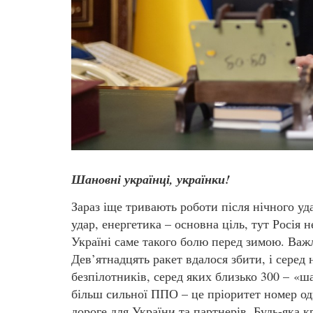
Шановні українці, українки!
Зараз іще тривають роботи після нічного уд
удар, енергетика – основна ціль, тут Росія 
Україні саме такого болю перед зимою. Важ
Дев’ятнадцять ракет вдалося збити, і серед
безпілотників, серед яких близько 300 – «ш
більш сильної ППО – це пріоритет номер од
дороге для України та партнерів. Будь-яка к