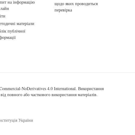
пит на інформацію
щодо яких проводиться
нлайн
перевірка
іти
тодичні матеріали
лік публічної
формації
ommercial-NoDerivatives 4.0 International
. Використання
від повного або часткового використання матеріалів.
нституція України