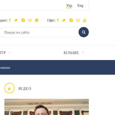
Укр
Eng
дент:
Офіс:
НТР
БІЛЬШЕ
новини
в
ВІДЕО