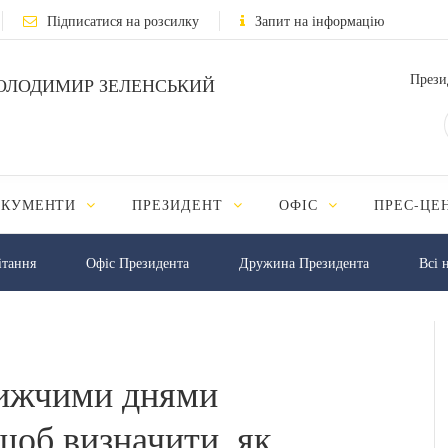
Підписатися на розсилку
Запит на інформацію
Прези
ОЛОДИМИР ЗЕЛЕНСЬКИЙ
ОКУМЕНТИ
ПРЕЗИДЕНТ
ОФІС
ПРЕС-ЦЕ
iтання
Офіс Президента
Дружина Президента
Всі 
лижчими днями
щоб визначити, як