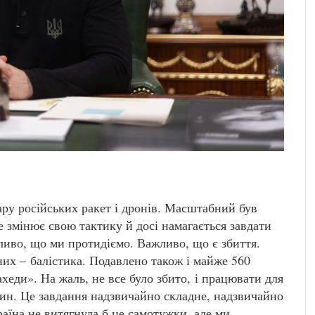
ару російських ракет і дронів. Масштабний був
не змінює свою тактику й досі намагається завдати
ливо, що ми протидіємо. Важливо, що є збиття.
 них – балістика. Подавлено також і майже 560
ахеди». На жаль, не все було збито, і працювати для
ин. Це завдання надзвичайно складне, надзвичайно
раїна не витягнула б це самотужки, але ми