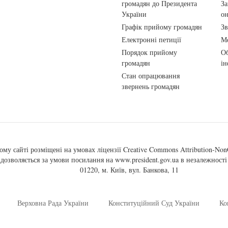
громадян до Президента
За
України
о
Графік прийому громадян
Зв
Електронні петиції
Ме
Порядок прийому
Об
громадян
ін
Стан опрацювання
звернень громадян
ому сайті розміщені на умовах ліцензії
Creative Commons Attribution-NonC
, дозволяється за умови посилання на
www.president.gov.ua
в незалежності 
01220, м. Київ, вул. Банкова, 11
Верховна Рада України
Конституційний Суд України
Ко