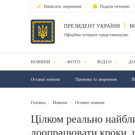
Написати звернення
Подати петицію
ПРЕЗИДЕНТ УКРАЇНИ
В
Офіційне інтернет-представництво
НОВИНИ
ФОТО
ВІДЕО
Д
Останні новини
Промови та звернення
В
Головна
Новини
Останні новини
Цілком реально найб
доопрацювати кроки, 