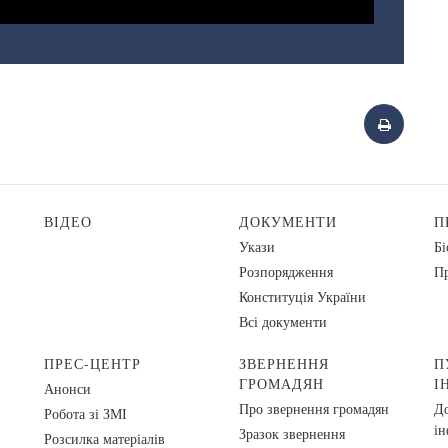
ВІДЕО
ДОКУМЕНТИ
П
Укази
Бі
Розпорядження
Пр
Конституція України
Всі документи
ПРЕС-ЦЕНТР
ЗВЕРНЕННЯ
П
ГРОМАДЯН
І
Анонси
Про звернення громадян
До
Робота зі ЗМІ
ін
Зразок звернення
Розсилка матеріалів