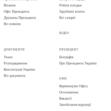
Вiтання
Робочі поїздки
Офіс Президента
Зарубіжні візити
Дружина Президента
Всі галереї
Всі новини
ВІДЕО
ДОКУМЕНТИ
ПРЕЗИДЕНТ
Укази
Біографія
Розпорядження
Про Президента України
Конституція України
Всі документи
ОФІС
Керівництво Офісу
Оголошення
Вакансії
Запобігання корупції