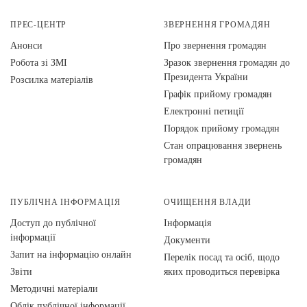
ПРЕС-ЦЕНТР
ЗВЕРНЕННЯ ГРОМАДЯН
Анонси
Про звернення громадян
Робота зі ЗМІ
Зразок звернення громадян до
Президента України
Розсилка матеріалів
Графік прийому громадян
Електронні петиції
Порядок прийому громадян
Стан опрацювання звернень
громадян
ПУБЛІЧНА ІНФОРМАЦІЯ
ОЧИЩЕННЯ ВЛАДИ
Доступ до публічної
Інформація
інформації
Документи
Запит на інформацію онлайн
Перелік посад та осіб, щодо
Звіти
яких проводиться перевірка
Методичні матеріали
Облік публічної інформації