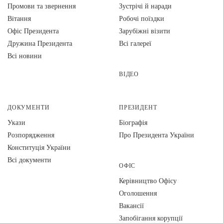
Промови та звернення
Зустрічі й наради
Вiтання
Робочі поїздки
Офіс Президента
Зарубіжні візити
Дружина Президента
Всі галереї
Всі новини
ВІДЕО
ДОКУМЕНТИ
ПРЕЗИДЕНТ
Укази
Біографія
Розпорядження
Про Президента України
Конституція України
Всі документи
ОФІС
Керівництво Офісу
Оголошення
Вакансії
Запобігання корупції