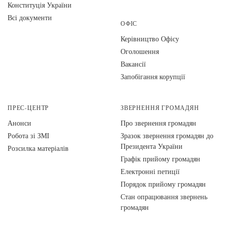
Конституція України
Всі документи
ОФІС
Керівництво Офісу
Оголошення
Вакансії
Запобігання корупції
ПРЕС-ЦЕНТР
ЗВЕРНЕННЯ ГРОМАДЯН
Анонси
Про звернення громадян
Робота зі ЗМІ
Зразок звернення громадян до
Президента України
Розсилка матеріалів
Графік прийому громадян
Електронні петиції
Порядок прийому громадян
Стан опрацювання звернень
громадян