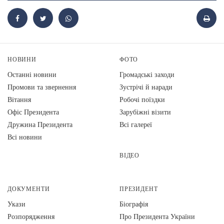
НОВИНИ
ФОТО
Останні новини
Громадські заходи
Промови та звернення
Зустрічі й наради
Вiтання
Робочі поїздки
Офіс Президента
Зарубіжні візити
Дружина Президента
Всі галереї
Всі новини
ВІДЕО
ДОКУМЕНТИ
ПРЕЗИДЕНТ
Укази
Біографія
Розпорядження
Про Президента України