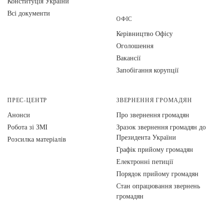
Конституція України
Всі документи
ОФІС
Керівництво Офісу
Оголошення
Вакансії
Запобігання корупції
ПРЕС-ЦЕНТР
ЗВЕРНЕННЯ ГРОМАДЯН
Анонси
Про звернення громадян
Робота зі ЗМІ
Зразок звернення громадян до
Президента України
Розсилка матеріалів
Графік прийому громадян
Електронні петиції
Порядок прийому громадян
Стан опрацювання звернень
громадян