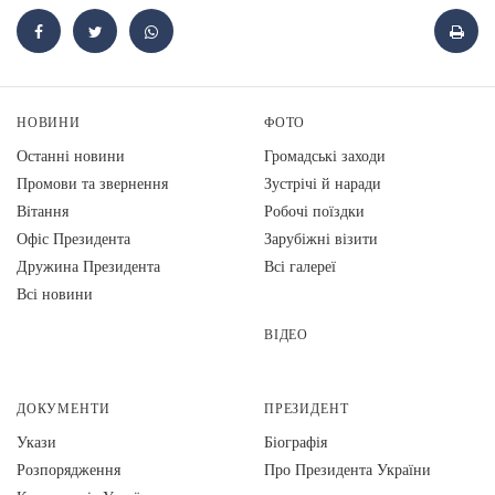
НОВИНИ
ФОТО
Останні новини
Громадські заходи
Промови та звернення
Зустрічі й наради
Вiтання
Робочі поїздки
Офіс Президента
Зарубіжні візити
Дружина Президента
Всі галереї
Всі новини
ВІДЕО
ДОКУМЕНТИ
ПРЕЗИДЕНТ
Укази
Біографія
Розпорядження
Про Президента України