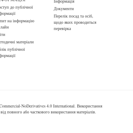
Інформація
ступ до публічної
Документи
формації
Перелік посад та осіб,
пит на інформацію
щодо яких проводиться
нлайн
перевірка
іти
тодичні матеріали
лік публічної
формації
ommercial-NoDerivatives 4.0 International
. Використання
від повного або часткового використання матеріалів.