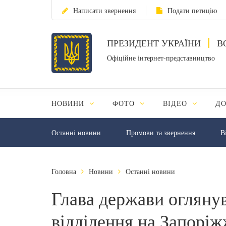
Написати звернення
Подати петицію
ПРЕЗИДЕНТ УКРАЇНИ
В
Офіційне інтернет-представництво
НОВИНИ
ФОТО
ВІДЕО
Д
Останні новини
Промови та звернення
В
Головна
Новини
Останні новини
Глава держави оглянув
відділення на Запоріж