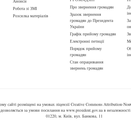
Анонси
Про звернення громадян
До
Робота зі ЗМІ
ін
Зразок звернення
Розсилка матеріалів
громадян до Президента
За
України
о
Графік прийому громадян
Зв
Електронні петиції
Ме
Порядок прийому
Об
громадян
ін
Стан опрацювання
звернень громадян
ому сайті розміщені на умовах ліцензії
Creative Commons Attribution-NonC
, дозволяється за умови посилання на
www.president.gov.ua
в незалежності 
01220, м. Київ, вул. Банкова, 11