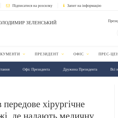
Підписатися на розсилку
Запит на інформацію
Прези
ОЛОДИМИР ЗЕЛЕНСЬКИЙ
ОКУМЕНТИ
ПРЕЗИДЕНТ
ОФІС
ПРЕС-ЦЕ
iтання
Офіс Президента
Дружина Президента
Всі 
 передове хірургічне
жі, де надають медичну