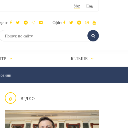
Укр
Eng
дент:
Офіс:
НТР
БІЛЬШЕ
новини
в
ВІДЕО