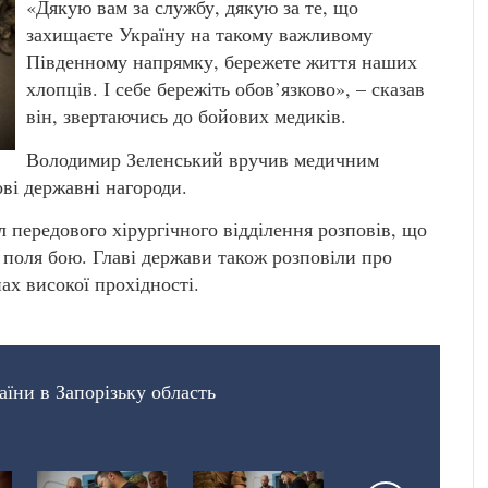
«Дякую вам за службу, дякую за те, що
захищаєте Україну на такому важливому
Південному напрямку, бережете життя наших
хлопців. І себе бережіть обов’язково», – сказав
він, звертаючись до бойових медиків.
Володимир Зеленський вручив медичним
ві державні нагороди.
 передового хірургічного відділення розповів, що
з поля бою. Главі держави також розповіли про
х високої прохідності.
аїни в Запорізьку область