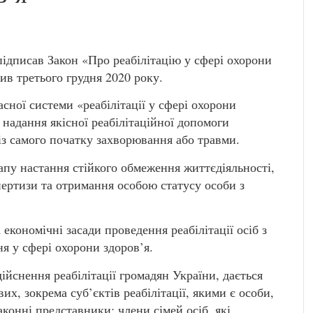
ідписав Закон «Про реабілітацію у сфері охорони
ив третього грудня 2020 року.
ної системи «реабілітації у сфері охорони
бто надання якісної реабілітаційної допомоги
із самого початку захворювання або травми.
апу настання стійкого обмеження життєдіяльності,
пертизи та отримання особою статусу особи з
 економічні засади проведення реабілітації осіб з
 у сфері охорони здоров’я.
ійснення реабілітації громадян України, дається
вих, зокрема суб’єктів реабілітації, якими є особи,
законні представники; члени сімей осіб, які