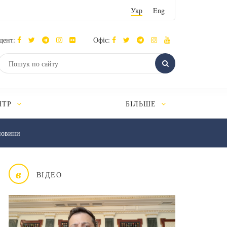
Укр
Eng
дент:
Офіс:
НТР
БІЛЬШЕ
новини
в
ВІДЕО