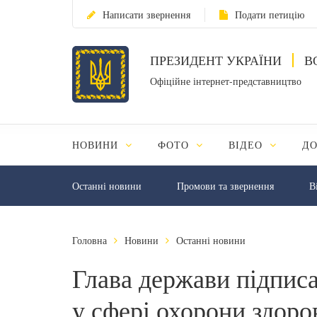
Написати звернення
Подати петицію
ПРЕЗИДЕНТ УКРАЇНИ
В
Офіційне інтернет-представництво
НОВИНИ
ФОТО
ВІДЕО
Д
Останні новини
Промови та звернення
В
Головна
Новини
Останні новини
Глава держави підписа
у сфері охорони здоро