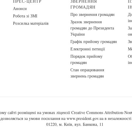
ПРЕС-ЦЕНТР
ЗВЕРНЕННЯ
П
ГРОМАДЯН
І
Анонси
Про звернення громадян
До
Робота зі ЗМІ
ін
Зразок звернення
Розсилка матеріалів
громадян до Президента
За
України
о
Графік прийому громадян
Зв
Електронні петиції
Ме
Порядок прийому
Об
громадян
ін
Стан опрацювання
звернень громадян
ому сайті розміщені на умовах ліцензії
Creative Commons Attribution-NonC
, дозволяється за умови посилання на
www.president.gov.ua
в незалежності 
01220, м. Київ, вул. Банкова, 11