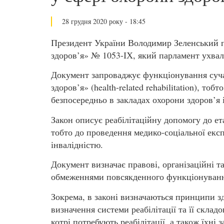
28 грудня 2020 року - 18:45
Президент України Володимир Зеленський п
здоров’я» № 1053-ІХ, який парламент ухвал
Документ запроваджує функціонування сучас
здоров’я» (health-related rehabilitation), то
безпосередньо в закладах охорони здоров’я 
Закон описує реабілітаційну допомогу до ет
тобто до проведення медико-соціальної екс
інвалідністю.
Документ визначає правові, організаційні та
обмеженнями повсякденного функціонування
Зокрема, в законі визначаються принципи зд
визначення системи реабілітації та її складо
котрі потребують реабілітації, а також їхні 