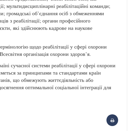
ції; мультидисциплінарні реабілітаційні команди;
іли; громадські об’єднання осіб з обмеженнями
вців з реабілітації; органи професійного
’єкти, які здійснюють кадрове на наукове
ермінологію щодо реабілітації у сфері охорони
Всесвітня організація охорони здоров’я.
їні сучасної системи реабілітації у сфері охорони
иметься за принципами та стандартами країн
анів, що обмежують життєдіяльність або
досягнення оптимальної соціальної інтеграції для