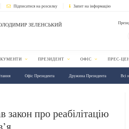
Підписатися на розсилку
Запит на інформацію
Прези
ОЛОДИМИР ЗЕЛЕНСЬКИЙ
ОКУМЕНТИ
ПРЕЗИДЕНТ
ОФІС
ПРЕС-ЦЕ
iтання
Офіс Президента
Дружина Президента
Всі 
в закон про реабілітацію
в’я