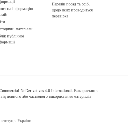
формації
Перелік посад та осіб,
пит на інформацію
щодо яких проводиться
нлайн
перевірка
іти
тодичні матеріали
лік публічної
формації
ommercial-NoDerivatives 4.0 International
. Використання
від повного або часткового використання матеріалів.
нституція України