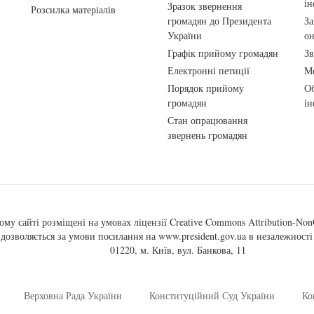
ін
Зразок звернення
Розсилка матеріалів
громадян до Президента
За
України
о
Графік прийому громадян
Зв
Електронні петиції
Ме
Порядок прийому
Об
громадян
ін
Стан опрацювання
звернень громадян
ому сайті розміщені на умовах ліцензії
Creative Commons Attribution-NonC
, дозволяється за умови посилання на
www.president.gov.ua
в незалежності 
01220, м. Київ, вул. Банкова, 11
Верховна Рада України
Конституційний Суд України
Ко