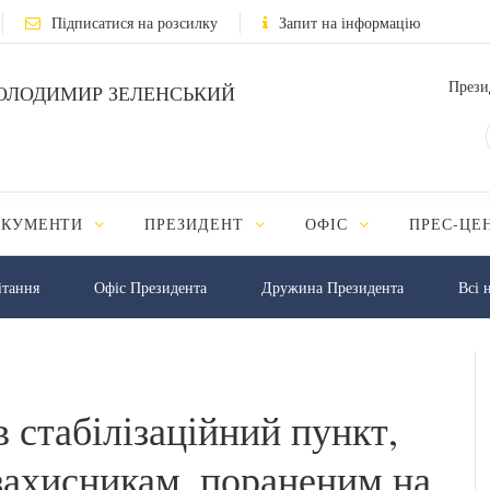
Підписатися на розсилку
Запит на інформацію
Прези
ОЛОДИМИР ЗЕЛЕНСЬКИЙ
ОКУМЕНТИ
ПРЕЗИДЕНТ
ОФІС
ПРЕС-ЦЕ
iтання
Офіс Президента
Дружина Президента
Всі 
в стабілізаційний пункт,
захисникам, пораненим на