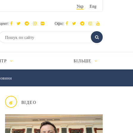
Укр
Eng
дент:
Офіс:
НТР
БІЛЬШЕ
новини
в
ВІДЕО