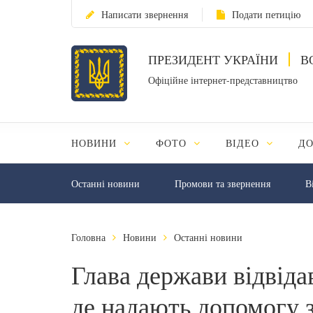
Написати звернення
Подати петицію
ПРЕЗИДЕНТ УКРАЇНИ
В
Офіційне інтернет-представництво
НОВИНИ
ФОТО
ВІДЕО
Д
Останні новини
Промови та звернення
В
Головна
Новини
Останні новини
Глава держави відвіда
де надають допомогу 