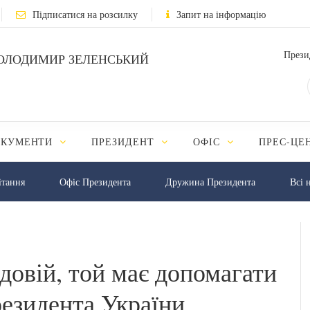
Підписатися на розсилку
Запит на інформацію
Прези
ОЛОДИМИР ЗЕЛЕНСЬКИЙ
ОКУМЕНТИ
ПРЕЗИДЕНТ
ОФІС
ПРЕС-ЦЕ
iтання
Офіс Президента
Дружина Президента
Всі 
едовій, той має допомагати
резидента України