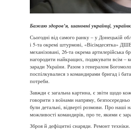
Бажаю здоров’я, шановні українці, українк
Сьогодні від самого ранку – у Донецькій об
і 5-та окремі штурмові, «Вісімдесятка» ДШВ,
механізовані, 26-та окрема артилерійська б
нагородити найкращих, подякувати всім – кож
заради України. Разом з генералом Богомо
поспілкувалися з командирами бригад і батал
потреби.
Завжди є загальна картина, є звіти щодо к
говорити з воїнами напряму, безпосередньо 
були детальні, відверті розмови. Про наші н
можливості командирів, про те, якими є зар
Зброя й дефіцитні снаряди. Ремонт техніки.