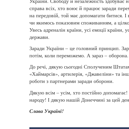
України. Свободу й незалежність здобуває н
справа всіх, хто воює й працює заради перемо
на передовій, той має допомагати битися. І 
чи якимось показовим споживанням, а ціл
Увесь адреналін країни, усі емоції країни, 
держави.
Заради України – це головний принцип. Зара
потім, коли переможемо. А зараз – оборона. 
До речі, дякую сьогодні Сполученим Штатам
«Хаймарсів», артилерія, «Джавеліни» та інш
роботи з партнерами заради оборони.
Дякую всім – усім, хто постійно допомагає
народу! І дякую нашій Донеччині за цей ден
Слава Україні!