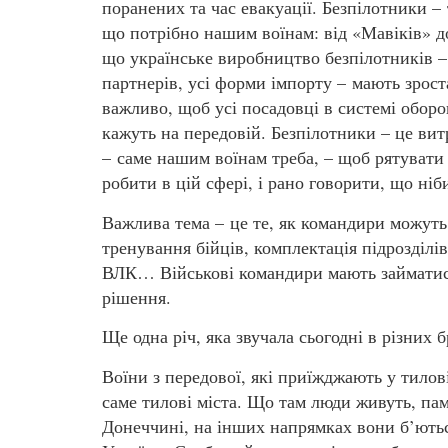
поранених та час евакуації. Безпілотники – 
що потрібно нашим воїнам: від «Мавіків» д
що українське виробництво безпілотників –
партнерів, усі форми імпорту – мають зрост
важливо, щоб усі посадовці в системі оборо
кажуть на передовій. Безпілотники – це витр
– саме нашим воїнам треба, – щоб рятувати 
робити в цій сфері, і рано говорити, що ніб
Важлива тема – це те, як командири можуть
тренування бійців, комплектація підрозділі
ВЛК… Військові командири мають займатися
рішення.
Ще одна річ, яка звучала сьогодні в різних 
Воїни з передової, які приїжджають у тилові
саме тилові міста. Що там люди живуть, пам
Донеччині, на інших напрямках вони б’ютьс