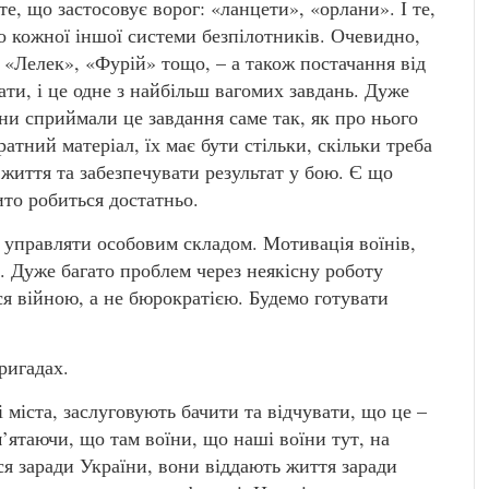
те, що застосовує ворог: «ланцети», «орлани». І те,
о кожної іншої системи безпілотників. Очевидно,
 «Лелек», «Фурій» тощо, – а також постачання від
ати, і це одне з найбільш вагомих завдань. Дуже
ни сприймали це завдання саме так, як про нього
атний матеріал, їх має бути стільки, скільки треба
життя та забезпечувати результат у бою. Є що
ито робиться достатньо.
 управляти особовим складом. Мотивація воїнів,
в. Дуже багато проблем через неякісну роботу
 війною, а не бюрократією. Будемо готувати
бригадах.
 міста, заслуговують бачити та відчувати, що це –
’ятаючи, що там воїни, що наші воїни тут, на
я заради України, вони віддають життя заради