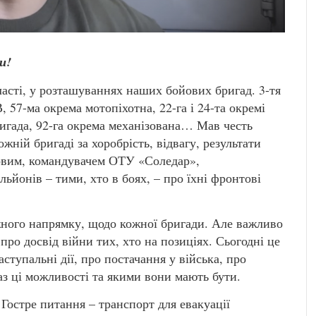
и!
ласті, у розташуваннях наших бойових бригад. 3-тя
 57-ма окрема мотопіхотна, 22-га і 24-та окремі
ригада, 92-га окрема механізована… Мав честь
ній бригаді за хоробрість, відвагу, результати
ловим, командувачем ОТУ «Соледар»,
ьйонів – тими, хто в боях, – про їхні фронтові
ожного напрямку, щодо кожної бригади. Але важливо
про досвід війни тих, хто на позиціях. Сьогодні це
аступальні дії, про постачання у війська, про
аз ці можливості та якими вони мають бути.
 Гостре питання – транспорт для евакуації