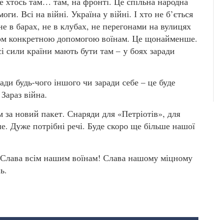
е хтось там… там, на фронті. Це спільна народна
ги. Всі на війні. Україна у війні. І хто не б’ється
не в барах, не в клубах, не перегонами на вулицях
ком конкретною допомогою воїнам. Це щонайменше.
усі сили країни мають бути там – у боях заради
ди будь-чого іншого чи заради себе – це буде
Зараз війна.
 за новий пакет. Снаряди для «Петріотів», для
е. Дуже потрібні речі. Буде скоро ще більше нашої
! Слава всім нашим воїнам! Слава нашому міцному
ь.