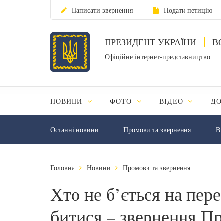
Написати звернення
Подати петицію
ПРЕЗИДЕНТ УКРАЇНИ
В
Офіційне інтернет-представництво
НОВИНИ
ФОТО
ВІДЕО
Д
Останні новини
Промови та звернення
В
Головна
Новини
Промови та звернення
Хто не б’ється на пер
битися – звернення П