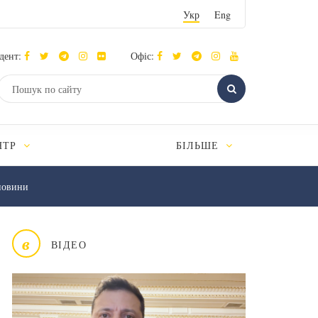
Укр
Eng
дент:
Офіс:
НТР
БІЛЬШЕ
новини
в
ВІДЕО