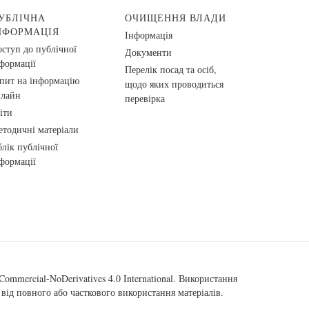
УБЛІЧНА
ОЧИЩЕННЯ ВЛАДИ
НФОРМАЦІЯ
Інформація
ступ до публічної
Документи
формації
Перелік посад та осіб,
пит на інформацію
щодо яких проводиться
нлайн
перевірка
іти
тодичні матеріали
лік публічної
формації
ommercial-NoDerivatives 4.0 International
. Використання
від повного або часткового використання матеріалів.