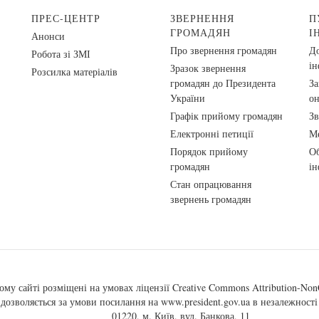
ПРЕС-ЦЕНТР
ЗВЕРНЕННЯ
П
ГРОМАДЯН
І
Анонси
Про звернення громадян
До
Робота зі ЗМІ
ін
Зразок звернення
Розсилка матеріалів
громадян до Президента
За
України
о
Графік прийому громадян
Зв
Електронні петиції
Ме
Порядок прийому
Об
громадян
ін
Стан опрацювання
звернень громадян
ому сайті розміщені на умовах ліцензії
Creative Commons Attribution-NonC
, дозволяється за умови посилання на
www.president.gov.ua
в незалежності 
01220, м. Київ, вул. Банкова, 11