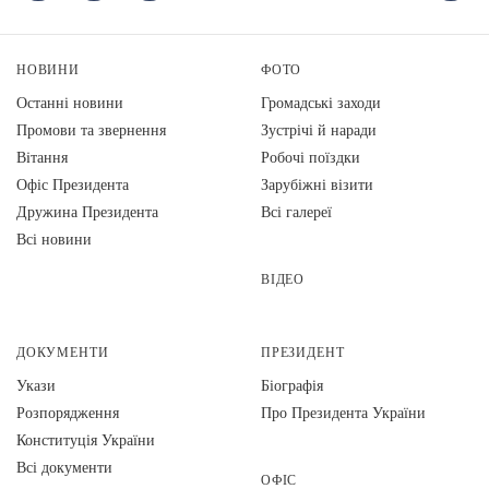
НОВИНИ
ФОТО
Останні новини
Громадські заходи
Промови та звернення
Зустрічі й наради
Вiтання
Робочі поїздки
Офіс Президента
Зарубіжні візити
Дружина Президента
Всі галереї
Всі новини
ВІДЕО
ДОКУМЕНТИ
ПРЕЗИДЕНТ
Укази
Біографія
Розпорядження
Про Президента України
Конституція України
Всі документи
ОФІС