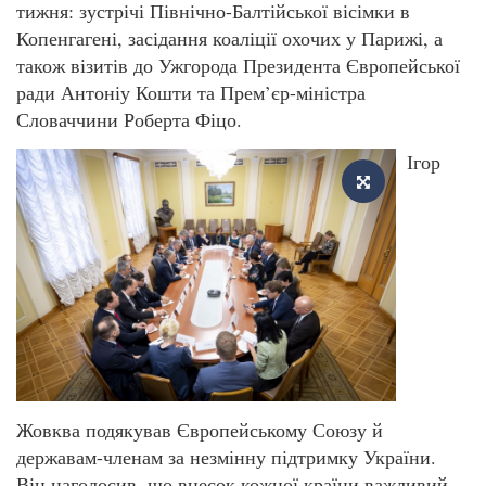
тижня: зустрічі Північно-Балтійської вісімки в
Копенгагені, засідання коаліції охочих у Парижі, а
також візитів до Ужгорода Президента Європейської
ради Антоніу Кошти та Прем’єр-міністра
Словаччини Роберта Фіцо.
Ігор
Жовква подякував Європейському Союзу й
державам-членам за незмінну підтримку України.
Він наголосив, що внесок кожної країни важливий