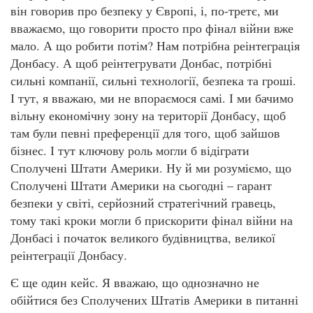
він говорив про безпеку у Європі, і, по-третє, ми
вважаємо, що говорити просто про фінал війни вже
мало. А що робити потім? Нам потрібна реінтеграція
Донбасу. А щоб реінтегрувати Донбас, потрібні
сильні компанії, сильні технології, безпека та гроші.
І тут, я вважаю, ми не впораємося самі. І ми бачимо
вільну економічну зону на території Донбасу, щоб
там були певні преференції для того, щоб зайшов
бізнес. І тут ключову роль могли б відіграти
Сполучені Штати Америки. Ну й ми розуміємо, що
Сполучені Штати Америки на сьогодні – гарант
безпеки у світі, серйозний стратегічний гравець,
тому такі кроки могли б прискорити фінал війни на
Донбасі і початок великого будівництва, великої
реінтеграції Донбасу.
Є ще один кейс. Я вважаю, що однозначно не
обійтися без Сполучених Штатів Америки в питанні