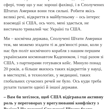
сфері, тому що у нас хороші фахівці, і в Сполучених
Штатах Америки вони теж сильні. Робити якісь
великі речі, відкриття в майбутньому – ось інтерес
взаємодії зі США, ось чого, мені здається, не
вистачало тривалий час Україні та США.
Ми – космічна держава, Сполучені Штати Америки
теж, ми можемо згадати ті ж дев'яності роки, коли у
нас був політ космічного корабля з нашим першим
українським космонавтом Каденюком, і тоді разом зі
США, з партнерами готувався кейс. Минуло понад
20 років, а більше якихось таких відкриттів у науці,
в мистецтві, в технологіях, у медицині, таких
глобальних сучасних речей не було. Ось куди треба
рухати таланти однієї й іншої держави.
– Вам би хотілося, щоб США відігравали активну
роль у переговорах у врегулюванні конфлікту з
Росією? Чи повинні Сполучені Штати брати