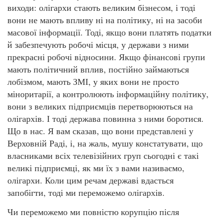
виходи: олігархи стають великим бізнесом, і тоді
вони не мають впливу ні на політику, ні на засоби
масової інформації. Тоді, якщо вони платять податки
й забезпечують робочі місця, у держави з ними
прекрасні робочі відносини. Якщо фінансові групи
мають політичний вплив, постійно займаються
лобізмом, мають ЗМІ, у яких вони не просто
міноритарії, а контролюють інформаційну політику,
вони з великих підприємців перетворюються на
олігархів. І тоді держава повинна з ними боротися.
Що в нас. Я вам сказав, що вони представлені у
Верховній Раді, і, на жаль, мушу констатувати, що
власниками всіх телевізійних груп сьогодні є такі
великі підприємці, як ми їх з вами називаємо,
олігархи. Коли цим речам державі вдасться
запобігти, тоді ми переможемо олігархів.
Чи переможемо ми повністю корупцію після