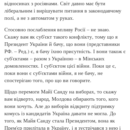
відносинах з росіянами. Світ давно має бути
ліберальним і вирішувати питання в законодавчому
полі, а не з автоматом у руках.
Стосовно послаблення впливу Росії – не знаю.
Скажу вам як суб'єкт такого конфлікту, тому що я
Президент України й бачу, що вони (представники
РФ. – Ред.) є, я бачу їхню присутність. І вони також є
суб'єктами – разом з Україною – в Мінських
домовленостях. І суб'єктом цієї війни. Поки це є,
поки вони є суб'єктами війни, я не бачу, не
спостерігаю того, про що ви говорите.
Щодо перемоги Майї Санду на виборах, то скажу
вам відверто, народ, Молдова обирають того, кого
вони хочуть. Але до виборів відкриту підтримку
комусь із кандидатів Україна давати не могла. До
того, як Майя Санду стала Президентом, вона як
Прем'єр прилітала в Україну, і я зустрічався з нею і