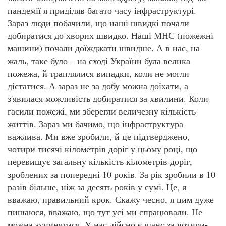
пандемії я приділяв багато часу інфраструктурі.
Зараз люди побачили, що наші швидкі почали
добиратися до хворих швидко. Наші МНС (пожежні
машини) почали доїжджати швидше. А в нас, на
жаль, таке було – на сході України була велика
пожежа, й траплялися випадки, коли не могли
дістатися. А зараз не за добу можна доїхати, а
з'явилася можливість добиратися за хвилини. Коли
гасили пожежі, ми зберегли величезну кількість
життів. Зараз ми бачимо, що інфраструктура
важлива. Ми вже зробили, й це підтверджено,
чотири тисячі кілометрів доріг у цьому році, що
перевищує загальну кількість кілометрів доріг,
зроблених за попередні 10 років. За рік зробили в 10
разів більше, ніж за десять років у сумі. Це, я
вважаю, правильний крок. Скажу чесно, я цим дуже
пишаюся, вважаю, що тут усі ми спрацювали. Не
можна зупинятися. У нас дійсно є шанс за чотири-