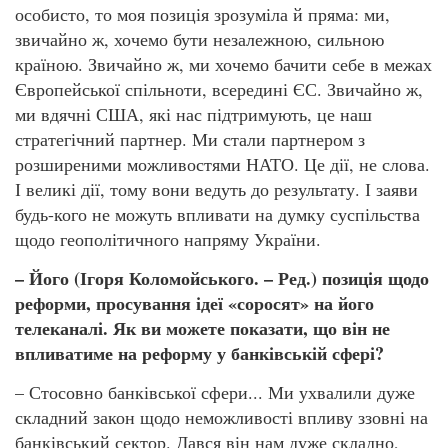
особисто, то моя позиція зрозуміла й пряма: ми,
звичайно ж, хочемо бути незалежною, сильною
країною. Звичайно ж, ми хочемо бачити себе в межах
Європейської спільноти, всередині ЄС. Звичайно ж,
ми вдячні США, які нас підтримують, це наш
стратегічний партнер. Ми стали партнером з
розширеними можливостями НАТО. Це дії, не слова.
І великі дії, тому вони ведуть до результату. І заяви
будь-кого не можуть впливати на думку суспільства
щодо геополітичного напряму України.
– Його (Ігоря Коломойського. – Ред.) позиція щодо
реформи, просування ідеї «соросят» на його
телеканалі. Як ви можете показати, що він не
впливатиме на реформу у банківській сфері?
– Стосовно банківської сфери... Ми ухвалили дуже
складний закон щодо неможливості впливу ззовні на
банківський сектор. Дався він нам дуже складно,