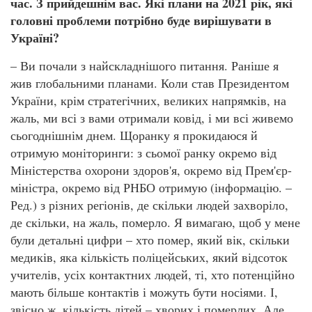
час. З прийдешнім вас. Які плани на 2021 рік, які
головні проблеми потрібно буде вирішувати в
Україні?
– Ви почали з найскладнішого питання. Раніше я
жив глобальними планами. Коли став Президентом
України, крім стратегічних, великих напрямків, на
жаль, ми всі з вами отримали ковід, і ми всі живемо
сьогоднішнім днем. Щоранку я прокидаюся й
отримую моніторинги: з сьомої ранку окремо від
Міністерства охорони здоров'я, окремо від Прем'єр-
міністра, окремо від РНБО отримую (інформацію. –
Ред.) з різних регіонів, де скільки людей захворіло,
де скільки, на жаль, померло. Я вимагаю, щоб у мене
були детальні цифри – хто помер, який вік, скільки
медиків, яка кількість поліцейських, який відсоток
учителів, усіх контактних людей, ті, хто потенційно
мають більше контактів і можуть бути носіями. І,
звісно ж, кількість дітей – хворих і померлих. Але,