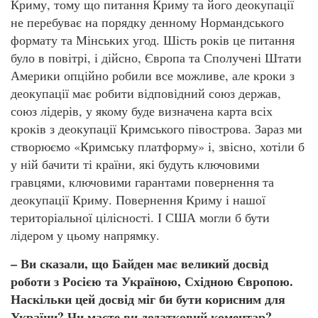
Криму, тому що питання Криму та його деокупації
не перебуває на порядку денному Нормандського
формату та Мінських угод. Шість років це питання
було в повітрі, і дійсно, Європа та Сполучені Штати
Америки опційно робили все можливе, але кроки з
деокупації має робити відповідний союз держав,
союз лідерів, у якому буде визначена карта всіх
кроків з деокупації Кримського півострова. Зараз ми
створюємо «Кримську платформу» і, звісно, хотіли б
у ній бачити ті країни, які будуть ключовими
гравцями, ключовими гарантами повернення та
деокупації Криму. Повернення Криму і нашої
територіальної цілісності. І США могли б бути
лідером у цьому напрямку.
– Ви сказали, що Байден має великий досвід
роботи з Росією та Україною, Східною Європою.
Наскільки цей досвід міг би бути корисним для
України? Чи маєте ви додатковий коментар?