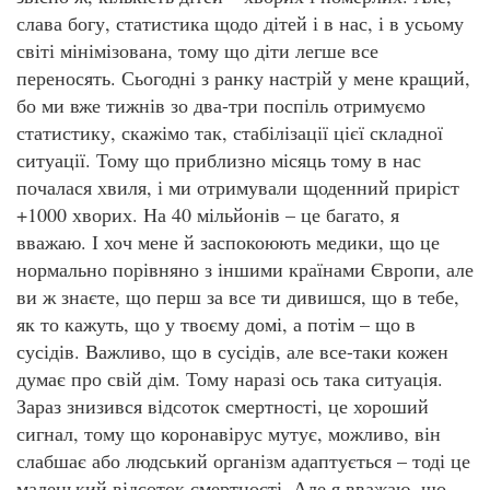
слава богу, статистика щодо дітей і в нас, і в усьому
світі мінімізована, тому що діти легше все
переносять. Сьогодні з ранку настрій у мене кращий,
бо ми вже тижнів зо два-три поспіль отримуємо
статистику, скажімо так, стабілізації цієї складної
ситуації. Тому що приблизно місяць тому в нас
почалася хвиля, і ми отримували щоденний приріст
+1000 хворих. На 40 мільйонів – це багато, я
вважаю. І хоч мене й заспокоюють медики, що це
нормально порівняно з іншими країнами Європи, але
ви ж знаєте, що перш за все ти дивишся, що в тебе,
як то кажуть, що у твоєму домі, а потім – що в
сусідів. Важливо, що в сусідів, але все-таки кожен
думає про свій дім. Тому наразі ось така ситуація.
Зараз знизився відсоток смертності, це хороший
сигнал, тому що коронавірус мутує, можливо, він
слабшає або людський організм адаптується – тоді це
маленький відсоток смертності. Але я вважаю, що