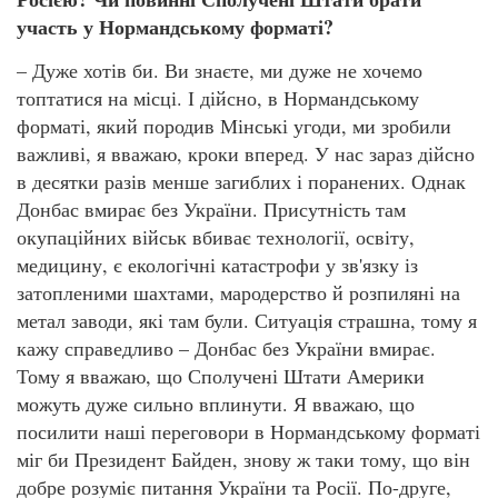
участь у Нормандському форматі?
– Дуже хотів би. Ви знаєте, ми дуже не хочемо
топтатися на місці. І дійсно, в Нормандському
форматі, який породив Мінські угоди, ми зробили
важливі, я вважаю, кроки вперед. У нас зараз дійсно
в десятки разів менше загиблих і поранених. Однак
Донбас вмирає без України. Присутність там
окупаційних військ вбиває технології, освіту,
медицину, є екологічні катастрофи у зв'язку із
затопленими шахтами, мародерство й розпиляні на
метал заводи, які там були. Ситуація страшна, тому я
кажу справедливо – Донбас без України вмирає.
Тому я вважаю, що Сполучені Штати Америки
можуть дуже сильно вплинути. Я вважаю, що
посилити наші переговори в Нормандському форматі
міг би Президент Байден, знову ж таки тому, що він
добре розуміє питання України та Росії. По-друге,