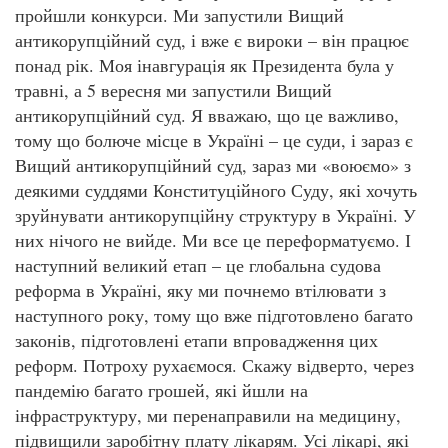
пройшли конкурси. Ми запустили Вищий
антикорупційний суд, і вже є вироки – він працює
понад рік. Моя інавгурація як Президента була у
травні, а 5 вересня ми запустили Вищий
антикорупційний суд. Я вважаю, що це важливо,
тому що болюче місце в Україні – це суди, і зараз є
Вищий антикорупційний суд, зараз ми «воюємо» з
деякими суддями Конституційного Суду, які хочуть
зруйнувати антикорупційну структуру в Україні. У
них нічого не вийде. Ми все це переформатуємо. І
наступний великий етап – це глобальна судова
реформа в Україні, яку ми почнемо втілювати з
наступного року, тому що вже підготовлено багато
законів, підготовлені етапи впровадження цих
реформ. Потроху рухаємося. Скажу відверто, через
пандемію багато грошей, які йшли на
інфраструктуру, ми перенаправили на медицину,
підвищили заробітну плату лікарям. Усі лікарі, які