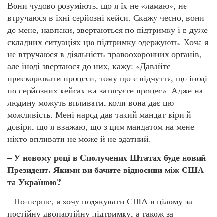
Вони чудово розуміють, що я їх не «ламаю», не
втручаюся в їхні серйозні кейси. Скажу чесно, вони
до мене, навпаки, звертаються по підтримку і в дуже
складних ситуаціях цю підтримку одержують. Хоча я
не втручаюся в діяльність правоохоронних органів,
але іноді звертаюся до них, кажу: «Давайте
прискорювати процеси, тому що є відчуття, що іноді
по серйозних кейсах ви затягуєте процес». Адже на
людину можуть впливати, коли вона дає цю
можливість. Мені народ дав такий мандат віри й
довіри, що я вважаю, що з цим мандатом на мене
ніхто впливати не може й не здатний.
– У новому році в Сполучених Штатах буде новий
Президент. Якими ви бачите відносини між США
та Україною?
– По-перше, я хочу подякувати США в цілому за
постійну двопартійну підтримку, а також за