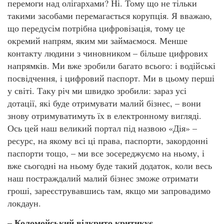
перемоги над олігархами? Ні. Тому що не тільки
такими засобами перемагається корупція. Я вважаю,
що передусім потрібна цифровізація, тому це
окремий напрям, яким ми займаємося. Менше
контакту людини з чиновником – більше цифрових
напрямків. Ми вже зробили багато всього: і водійські
посвідчення, і цифровий паспорт. Ми в цьому перші
у світі. Таку річ ми швидко зробили: зараз усі
дотації, які буде отримувати малий бізнес, – вони
знову отримуватимуть їх в електронному вигляді.
Ось цей наш великий портал під назвою «Дія» –
ресурс, на якому всі ці права, паспорти, закордонні
паспорти тощо, – ми все зосереджуємо на ньому, і
вже сьогодні на ньому буде такий додаток, коли весь
наш постраждалий малий бізнес зможе отримати
гроші, зареєструвавшись там, якщо ми запровадимо
локдаун.
– Коломойський відкрито критикує