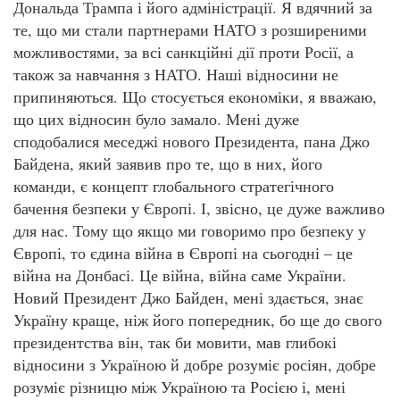
Дональда Трампа і його адміністрації. Я вдячний за
те, що ми стали партнерами НАТО з розширеними
можливостями, за всі санкційні дії проти Росії, а
також за навчання з НАТО. Наші відносини не
припиняються. Що стосується економіки, я вважаю,
що цих відносин було замало. Мені дуже
сподобалися меседжі нового Президента, пана Джо
Байдена, який заявив про те, що в них, його
команди, є концепт глобального стратегічного
бачення безпеки у Європі. І, звісно, це дуже важливо
для нас. Тому що якщо ми говоримо про безпеку у
Європі, то єдина війна в Європі на сьогодні – це
війна на Донбасі. Це війна, війна саме України.
Новий Президент Джо Байден, мені здається, знає
Україну краще, ніж його попередник, бо ще до свого
президентства він, так би мовити, мав глибокі
відносини з Україною й добре розуміє росіян, добре
розуміє різницю між Україною та Росією і, мені