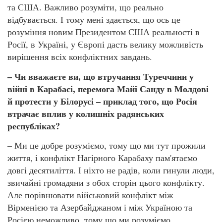
та США. Важливо розуміти, що реально
відбувається. І тому мені здається, що ось це
розуміння новим Президентом США реальності в
Росії, в Україні, у Європі дасть велику можливість
вирішення всіх конфліктних завдань.
– Чи вважаєте ви, що втручання Туреччини у
війні в Карабасі, перемога Майї Санду в Молдові
й протести у Білорусі – приклад того, що Росія
втрачає вплив у колишніх радянських
республіках?
– Ми це добре розуміємо, тому що ми тут прожили
життя, і конфлікт Нагірного Карабаху пам'ятаємо
довгі десятиліття. І ніхто не радів, коли гинули люди,
звичайні громадяни з обох сторін цього конфлікту.
Але порівнювати військовий конфлікт між
Вірменією та Азербайджаном і між Україною та
Росією неможливо, тому що ми розуміємо,