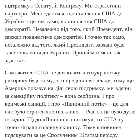
підтримку і Сенату, й Конгресу. Ми стратегічні
партнери. Мені здається, що ставлення США до
України – це так само, як ставлення США до
демократії. Незалежно від того, який Президент, він
завжди поважатиме демократію, і точно так само,
незалежно від того, який Президент, завжди буде
таке ставлення до України. Принаймні мені так
здається.
Самі жителі США не дозволять антиукраїнську
риторику будь-кому, хто представляє владу, тому що
Америка показує на ділі свою підтримку, ми вдячні
за санкційну політику – вона серйозна. І про
кримські санкції, і про «Північний потік» – це для
нас було стратегічно (важливо. – Ред.), і це було дуже
складно. Щодо «Північного потоку», то США тут
точно зіграли головну скрипку. Тому я повинен
подякувати за це Сполученим Штатам періоду