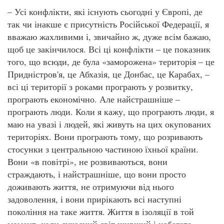
– Усі конфлікти, які існують сьогодні у Європі, де
так чи інакше є присутність Російської Федерації, я
вважаю жахливими і, звичайно ж, дуже всім бажаю,
щоб це закінчилося. Всі ці конфлікти – це показник
того, що всюди, де була «заморожена» територія – це
Придністров'я, це Абхазія, це Донбас, це Карабах, –
всі ці території з роками програють у розвитку,
програють економічно. Але найстрашніше –
програють люди. Коли я кажу, що програють люди, я
маю на увазі і людей, які живуть на цих окупованих
територіях. Вони програють тому, що розривають
стосунки з центральною частиною їхньої країни.
Вони «в повітрі», не розвиваються, вони
страждають, і найстрашніше, що вони просто
доживають життя, не отримуючи від нього
задоволення, і вони прирікають всі наступні
покоління на таке життя. Життя в ізоляції в той
момент, коли сучасний світ ширший і набагато