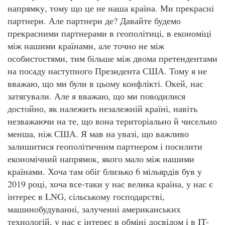
напрямку, тому що це не наша країна. Ми прекрасні
партнери. Але партнери де? Давайте будемо
прекрасними партнерами в геополітиці, в економіці
між нашими країнами, але точно не між
особистостями, тим більше між двома претендентами
на посаду наступного Президента США. Тому я не
вважаю, що ми були в цьому конфлікті. Окей, нас
затягували. Але я вважаю, що ми поводилися
достойно, як належить незалежній країні, навіть
незважаючи на те, що вона територіально й чисельно
менша, ніж США. Я мав на увазі, що важливо
залишитися геополітичним партнером і посилити
економічний напрямок, якого мало між нашими
країнами. Хоча там обіг близько 6 мільярдів був у
2019 році, хоча все-таки у нас велика країна, у нас є
інтерес в LNG, сільському господарстві,
машинобудуванні, залученні американських
технологій, у нас є інтерес в обміні досвідом і в IT-