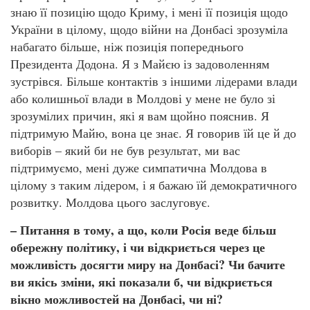
знаю її позицію щодо Криму, і мені її позиція щодо
України в цілому, щодо війни на Донбасі зрозуміла
набагато більше, ніж позиція попереднього
Президента Додона. Я з Майєю із задоволенням
зустрівся. Більше контактів з іншими лідерами влади
або колишньої влади в Молдові у мене не було зі
зрозумілих причин, які я вам щойно пояснив. Я
підтримую Майю, вона це знає. Я говорив їй це й до
виборів – який би не був результат, ми вас
підтримуємо, мені дуже симпатична Молдова в
цілому з таким лідером, і я бажаю їй демократичного
розвитку. Молдова цього заслуговує.
– Питання в тому, а що, коли Росія веде більш
обережну політику, і чи відкриється через це
можливість досягти миру на Донбасі? Чи бачите
ви якісь зміни, які показали б, чи відкриється
вікно можливостей на Донбасі, чи ні?