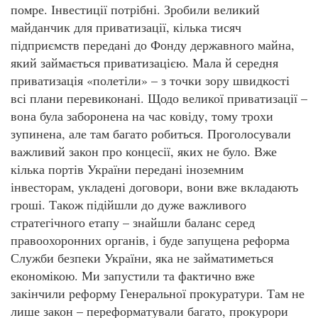
помре. Інвестиції потрібні. Зробили великий
майданчик для приватизації, кілька тисяч
підприємств передані до Фонду державного майна,
який займається приватизацією. Мала й середня
приватизація «полетіли» – з точки зору швидкості
всі плани перевиконані. Щодо великої приватизації –
вона була заборонена на час ковіду, тому трохи
зупинена, але там багато робиться. Проголосували
важливий закон про концесії, яких не було. Вже
кілька портів України передані іноземним
інвесторам, укладені договори, вони вже вкладають
гроші. Також підійшли до дуже важливого
стратегічного етапу – знайшли баланс серед
правоохоронних органів, і буде запущена реформа
Служби безпеки України, яка не займатиметься
економікою. Ми запустили та фактично вже
закінчили реформу Генеральної прокуратури. Там не
лише закон – переформатували багато, прокурори