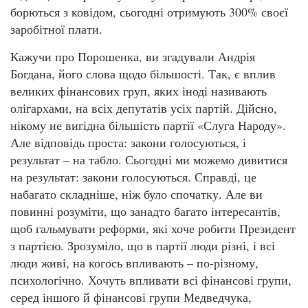
борються з ковідом, сьогодні отримують 300% своєї
заробітної плати.
Кажучи про Порошенка, ви згадували Андрія
Богдана, його слова щодо більшості. Так, є вплив
великих фінансових груп, яких іноді називають
олігархами, на всіх депутатів усіх партій. Дійсно,
нікому не вигідна більшість партії «Слуга Народу».
Але відповідь проста: закони голосуються, і
результат – на табло. Сьогодні ми можемо дивитися
на результат: закони голосуються. Справді, це
набагато складніше, ніж було спочатку. Але ви
повинні розуміти, що занадто багато інтересантів,
щоб гальмувати реформи, які хоче робити Президент
з партією. Зрозуміло, що в партії люди різні, і всі
люди живі, на когось впливають – по-різному,
психологічно. Хочуть впливати всі фінансові групи,
серед іншого й фінансові групи Медведчука,