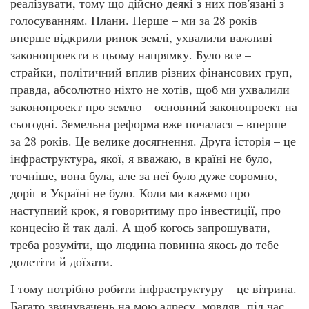
реалізувати, тому що дійсно деякі з них пов'язані з
голосуванням. Плани. Перше – ми за 28 років
вперше відкрили ринок землі, ухвалили важливі
законопроекти в цьому напрямку. Було все –
страйки, політичний вплив різних фінансових груп,
правда, абсолютно ніхто не хотів, щоб ми ухвалили
законопроект про землю – основний законопроект на
сьогодні. Земельна реформа вже почалася – вперше
за 28 років. Це велике досягнення. Друга історія – це
інфраструктура, якої, я вважаю, в країні не було,
точніше, вона була, але за неї було дуже соромно,
доріг в Україні не було. Коли ми кажемо про
наступний крок, я говоритиму про інвестиції, про
концесію й так далі. А щоб когось запрошувати,
треба розуміти, що людина повинна якось до тебе
долетіти й доїхати.
І тому потрібно робити інфраструктуру – це вітрина.
Багато звинувачень на мою адресу, мовляв, під час