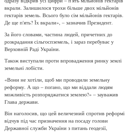
одразу відкрив усі цифри – п'ять мільйонів гектарів
вкрали. Залишилося трохи більше двох мільйонів
гектарів земель. Всього було сім мільйонів гектарів.
Де ще п'ять? Їх вкрали», – зазначив Президент.
За його словами, частина людей, причетних до
розкрадання сільгоспземель, і зараз перебуває у
Верховній Раді України.
Також виступали проти впровадження ринку землі
земельні лобісти.
«Вони не хотіли, щоб ми проводили земельну
реформу. А що – погано, що ми віддали людям
можливість розпоряджатися землею?» – зауважив
Глава держави.
Він наголосив, що цей величезний спротив реформі
відчув під час призначення на посаду голови
Державної служби України з питань геодезії,