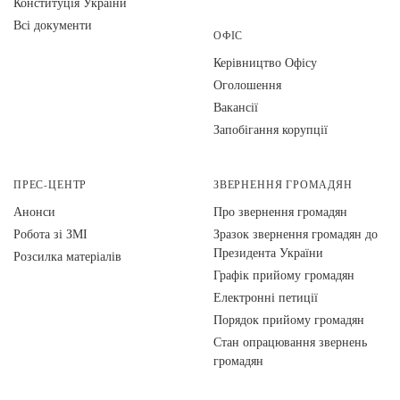
Конституція України
Всі документи
ОФІС
Керівництво Офісу
Оголошення
Вакансії
Запобігання корупції
ПРЕС-ЦЕНТР
ЗВЕРНЕННЯ ГРОМАДЯН
Анонси
Про звернення громадян
Робота зі ЗМІ
Зразок звернення громадян до
Президента України
Розсилка матеріалів
Графік прийому громадян
Електронні петиції
Порядок прийому громадян
Стан опрацювання звернень
громадян