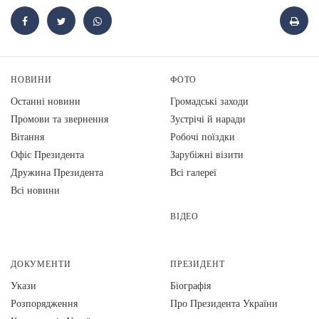
НОВИНИ
ФОТО
Останні новини
Громадські заходи
Промови та звернення
Зустрічі й наради
Вiтання
Робочі поїздки
Офіс Президента
Зарубіжні візити
Дружина Президента
Всі галереї
Всі новини
ВІДЕО
ДОКУМЕНТИ
ПРЕЗИДЕНТ
Укази
Біографія
Розпорядження
Про Президента України