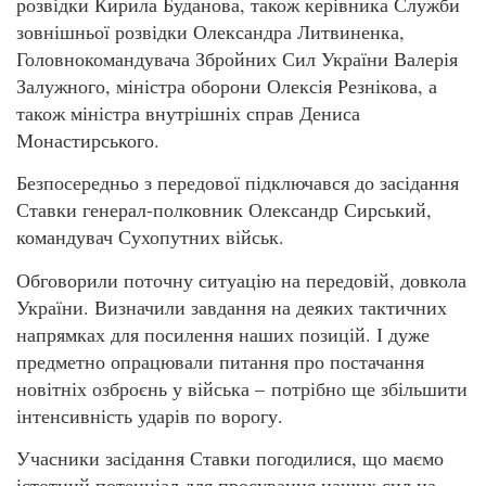
розвідки Кирила Буданова, також керівника Служби
зовнішньої розвідки Олександра Литвиненка,
Головнокомандувача Збройних Сил України Валерія
Залужного, міністра оборони Олексія Резнікова, а
також міністра внутрішніх справ Дениса
Монастирського.
Безпосередньо з передової підключався до засідання
Ставки генерал-полковник Олександр Сирський,
командувач Сухопутних військ.
Обговорили поточну ситуацію на передовій, довкола
України. Визначили завдання на деяких тактичних
напрямках для посилення наших позицій. І дуже
предметно опрацювали питання про постачання
новітніх озброєнь у війська – потрібно ще збільшити
інтенсивність ударів по ворогу.
Учасники засідання Ставки погодилися, що маємо
істотний потенціал для просування наших сил на