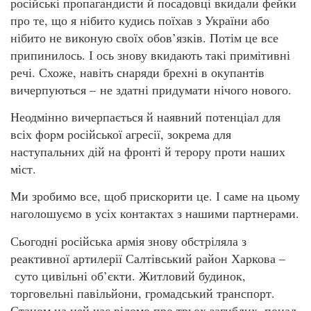
російські пропагандисти й посадовці вкидали фейки
про те, що я нібито кудись поїхав з України або
нібито не виконую своїх обов’язків. Потім це все
припинилось. І ось знову вкидають такі примітивні
речі. Схоже, навіть снаряди брехні в окупантів
вичерпуються – не здатні придумати нічого нового.
Неодмінно вичерпається й наявний потенціал для
всіх форм російської агресії, зокрема для
наступальних дій на фронті й терору проти наших
міст.
Ми зробимо все, щоб прискорити це. І саме на цьому
наголошуємо в усіх контактах з нашими партнерами.
Сьогодні російська армія знову обстріляла з
реактивної артилерії Салтівський район Харкова –
суто цивільні об’єкти. Житловий будинок,
торговельні павільйони, громадський транспорт.
Станом на цей час відомо про трьох загиблих, понад