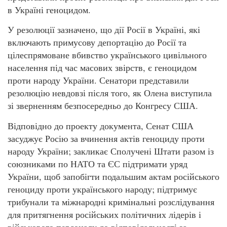
в Україні геноцидом.
У резолюції зазначено, що дії Росії в Україні, які
включають примусову депортацію до Росії та
цілеспрямоване вбивство українського цивільного
населення під час масових звірств, є геноцидом
проти народу України. Сенатори представили
резолюцію невдовзі після того, як Олена виступила
зі зверненням безпосередньо до Конгресу США.
Відповідно до проекту документа, Сенат США
засуджує Росію за вчинення актів геноциду проти
народу України; закликає Сполучені Штати разом із
союзниками по НАТО та ЄС підтримати уряд
України, щоб запобігти подальшим актам російського
геноциду проти українського народу; підтримує
трибунали та міжнародні кримінальні розслідування
для притягнення російських політичних лідерів і
військового персоналу до відповідальності за