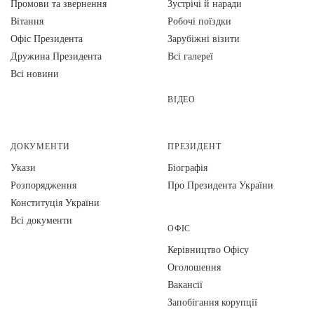
Промови та звернення
Зустрічі й наради
Вiтання
Робочі поїздки
Офіс Президента
Зарубіжні візити
Дружина Президента
Всі галереї
Всі новини
ВІДЕО
ДОКУМЕНТИ
ПРЕЗИДЕНТ
Укази
Біографія
Розпорядження
Про Президента України
Конституція України
Всі документи
ОФІС
Керівництво Офісу
Оголошення
Вакансії
Запобігання корупції