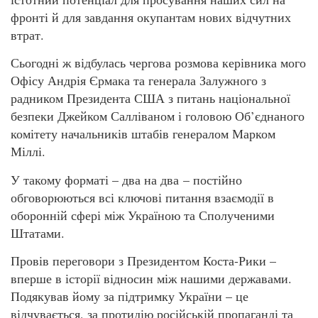
фронті й для завдання окупантам нових відчутних
втрат.
Сьогодні ж відбулась чергова розмова керівника мого
Офісу Андрія Єрмака та генерала Залужного з
радником Президента США з питань національної
безпеки Джейком Салліваном і головою Об’єднаного
комітету начальників штабів генералом Марком
Міллі.
У такому форматі – два на два – постійно
обговорюються всі ключові питання взаємодії в
оборонній сфері між Україною та Сполученими
Штатами.
Провів переговори з Президентом Коста-Рики –
вперше в історії відносин між нашими державами.
Подякував йому за підтримку України – це
відчувається, за протидію російській пропаганді та