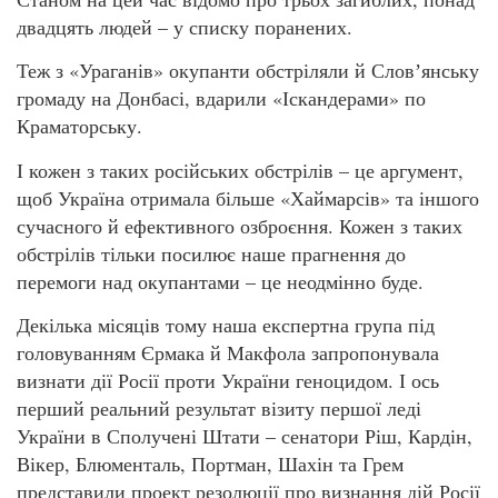
двадцять людей – у списку поранених.
Теж з «Ураганів» окупанти обстріляли й Словʼянську
громаду на Донбасі, вдарили «Іскандерами» по
Краматорську.
І кожен з таких російських обстрілів – це аргумент,
щоб Україна отримала більше «Хаймарсів» та іншого
сучасного й ефективного озброєння. Кожен з таких
обстрілів тільки посилює наше прагнення до
перемоги над окупантами – це неодмінно буде.
Декілька місяців тому наша експертна група під
головуванням Єрмака й Макфола запропонувала
визнати дії Росії проти України геноцидом. І ось
перший реальний результат візиту першої леді
України в Сполучені Штати – сенатори Ріш, Кардін,
Вікер, Блюменталь, Портман, Шахін та Грем
представили проект резолюції про визнання дій Росії